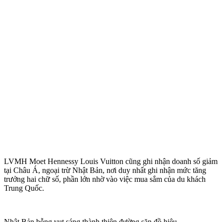
LVMH Moet Hennessy Louis Vuitton cũng ghi nhận doanh số giảm
tại Châu Á, ngoại trừ Nhật Bản, nơi duy nhất ghi nhận mức tăng
trưởng hai chữ số, phần lớn nhờ vào việc mua sắm của du khách
Trung Quốc.
Nhật Bản bỗng vụt sáng thành thiên đường săn đồ hiệu