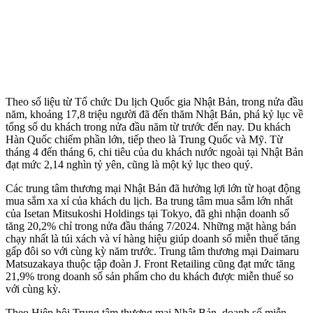
Theo số liệu từ Tổ chức Du lịch Quốc gia Nhật Bản, trong nửa đầu
năm, khoảng 17,8 triệu người đã đến thăm Nhật Bản, phá kỷ lục về
tổng số du khách trong nửa đầu năm từ trước đến nay. Du khách
Hàn Quốc chiếm phần lớn, tiếp theo là Trung Quốc và Mỹ. Từ
tháng 4 đến tháng 6, chi tiêu của du khách nước ngoài tại Nhật Bản
đạt mức 2,14 nghìn tỷ yên, cũng là một kỷ lục theo quý.
Các trung tâm thương mại Nhật Bản đã hưởng lợi lớn từ hoạt động
mua sắm xa xỉ của khách du lịch. Ba trung tâm mua sắm lớn nhất
của Isetan Mitsukoshi Holdings tại Tokyo, đã ghi nhận doanh số
tăng 20,2% chỉ trong nửa đầu tháng 7/2024. Những mặt hàng bán
chạy nhất là túi xách và ví hàng hiệu giúp doanh số miễn thuế tăng
gấp đôi so với cùng kỳ năm trước. Trung tâm thương mại Daimaru
Matsuzakaya thuộc tập đoàn J. Front Retailing cũng đạt mức tăng
21,9% trong doanh số sản phẩm cho du khách được miễn thuế so
với cùng kỳ.
Theo Hiệp hội Trung tâm thương mại Nhật Bản, doanh số miễn