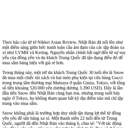
Theo báo cáo từ tờ Nikkei Asian Review, Nhật Bản đã nổi lên như
một điểm sáng giữa bức tranh toàn cầu ảm đạm của các tập đoàn xa
xỉ như LVMH và Kering. Nguyên nhân chính bất ngờ đến từ sự suy
yếu của đồng yên và du khách Trung Quốc đã tận dụng điều đó để
mua sắm hàng hiệu với giá rẻ hơn.
Trong tháng này, một nữ du khách Trung Quốc 30 tuổi tên là Snow
đã mua một chiếc túi xách và hai món phụ kiện tại cửa hàng Gucci
trong trung tâm thương mại Matsuya ở quận Ginza, Tokyo, với tổng
số tiền khoảng 520.000 yên (tương đương 3.390 USD). Đây là lần
đầu tiên Snow đến Nhật Bản cùng bạn trai, nhưng trong suốt bảy
ngày ở Tokyo, họ không tham quan bất kỳ địa điểm nào mà chỉ tập
trung vào mua sắm.
Snow không phải là trường hợp duy nhất tận dụng lợi thế từ đồng
yên yếu để săn hàng xa xỉ. Một thanh niên 22 tuổi đến từ Trung
Quốc, người đã đến Nhật Bản vào tháng 6, chia sẻ: "Với tác động