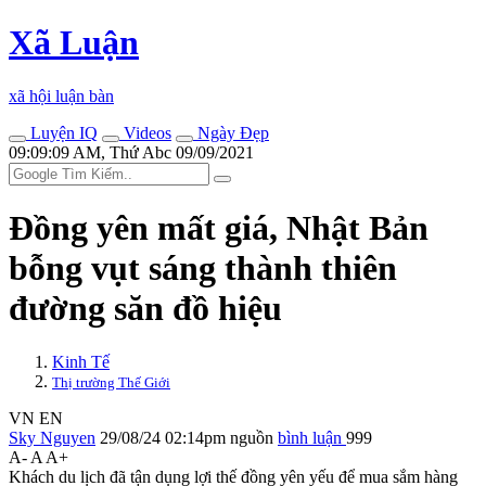
Xã Luận
xã hội luận bàn
Luyện IQ
Videos
Ngày Đẹp
09:09:09 AM, Thứ Abc 09/09/2021
Đồng yên mất giá, Nhật Bản
bỗng vụt sáng thành thiên
đường săn đồ hiệu
Kinh Tế
Thị trường Thế Giới
VN
EN
Sky Nguyen
29/08/24 02:14pm
nguồn
bình luận
999
A-
A
A+
Khách du lịch đã tận dụng lợi thế đồng yên yếu để mua sắm hàng