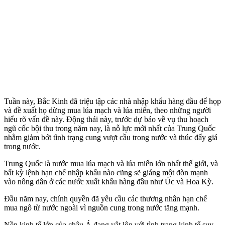
Tuần này, Bắc Kinh đã triệu tập các nhà nhập khẩu hàng đầu để họp
và đề xuất họ dừng mua lúa mạch và lúa miến, theo những người
hiểu rõ vấn đề này. Động thái này, trước dự báo về vụ thu hoạch
ngũ cốc bội thu trong năm nay, là nỗ lực mới nhất của Trung Quốc
nhằm giảm bớt tình trạng cung vượt cầu trong nước và thúc đẩy giá
trong nước.
Trung Quốc là nước mua lúa mạch và lúa miến lớn nhất thế giới, và
bất kỳ lệnh hạn chế nhập khẩu nào cũng sẽ giáng một đòn mạnh
vào nông dân ở các nước xuất khẩu hàng đầu như Úc và Hoa Kỳ.
Đầu năm nay, chính quyền đã yêu cầu các thương nhân hạn chế
mua ngô từ nước ngoài vì nguồn cung trong nước tăng mạnh.
Nền kinh tế lớn của châu Á đang vật lộn với tình trạng kinh tế suy