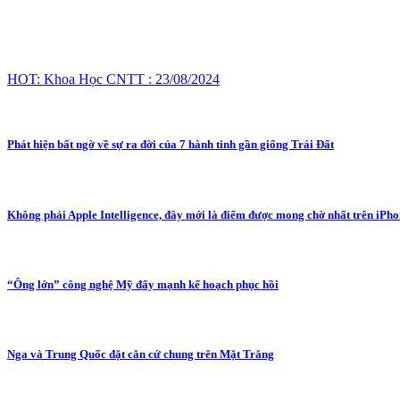
HOT: Khoa Học CNTT : 23/08/2024
Phát hiện bất ngờ về sự ra đời của 7 hành tinh gần giống Trái Đất
Không phải Apple Intelligence, đây mới là điểm được mong chờ nhất trên iPho
“Ông lớn” công nghệ Mỹ đẩy mạnh kế hoạch phục hồi
Nga và Trung Quốc đặt căn cứ chung trên Mặt Trăng