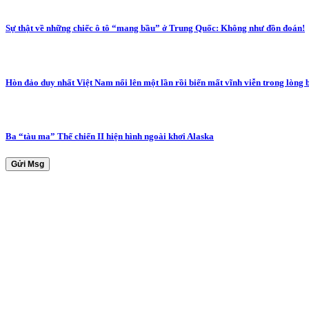
Sự thật về những chiếc ô tô “mang bầu” ở Trung Quốc: Không như đồn đoán!
Hòn đảo duy nhất Việt Nam nổi lên một lần rồi biến mất vĩnh viễn trong lòng 
Ba “tàu ma” Thế chiến II hiện hình ngoài khơi Alaska
Gửi Msg