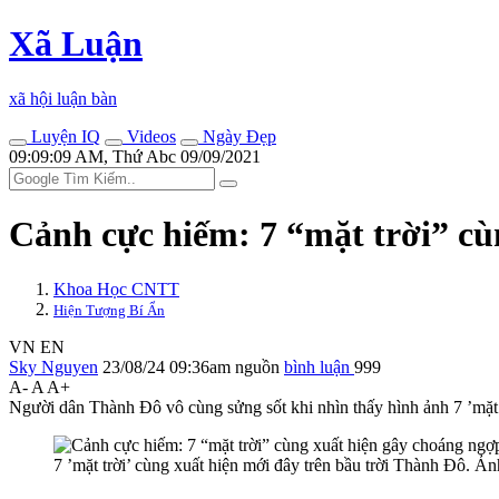
Xã Luận
xã hội luận bàn
Luyện IQ
Videos
Ngày Đẹp
09:09:09 AM, Thứ Abc 09/09/2021
Cảnh cực hiếm: 7 “mặt trời” cù
Khoa Học CNTT
Hiện Tượng Bí Ẩn
VN
EN
Sky Nguyen
23/08/24 09:36am
nguồn
bình luận
999
A-
A
A+
Người dân Thành Đô vô cùng sửng sốt khi nhìn thấy hình ảnh 7 ’mặt t
7 ’mặt trời’ cùng xuất hiện mới đây trên bầu trời Thành Đô. Ả