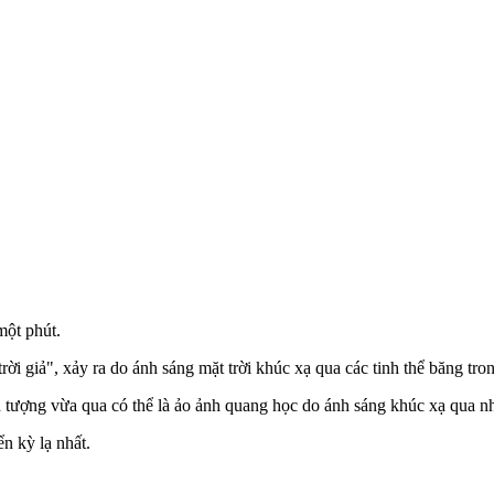
một phút.
ời giả", xảy ra do ánh sáng mặt trời khúc xạ qua các tinh thể băng trong
tượng vừa qua có thể là ảo ảnh quang học do ánh sáng khúc xạ qua nh
n kỳ lạ nhất.