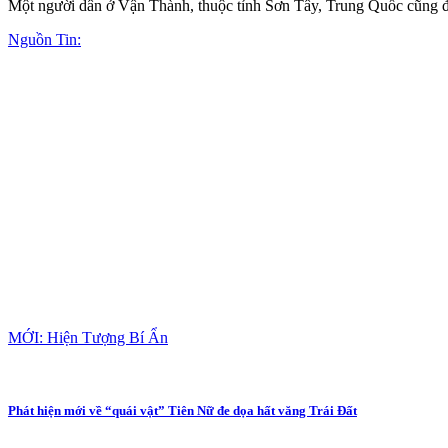
Một người dân ở Vận Thành, thuộc tỉnh Sơn Tây, Trung Quốc cũng đã
Nguồn Tin:
MỚI: Hiện Tượng Bí Ẩn
Phát hiện mới về “quái vật” Tiên Nữ đe dọa hất văng Trái Đất