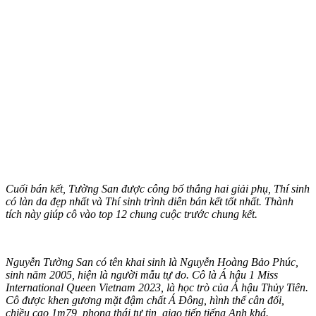
Cuối bán kết, Tường San được công bố thắng hai giải phụ, Thí sinh
có làn da đẹp nhất và Thí sinh trình diễn bán kết tốt nhất. Thành
tích này giúp cô vào top 12 chung cuộc trước chung kết.
Nguyễn Tường San có tên khai sinh là Nguyễn Hoàng Bảo Phúc,
sinh năm 2005, hiện là người mẫu tự do. Cô là Á hậu 1 Miss
International Queen Vietnam 2023, là học trò của Á hậu Thủy Tiên.
Cô được khen gương mặt đậm chất Á Đông, hình thể cân đối,
chiều cao 1m79, phong thái tự tin, giao tiếp tiếng Anh khá.