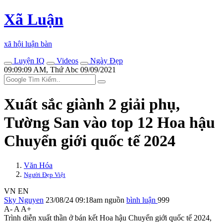
Xã Luận
xã hội luận bàn
Luyện IQ
Videos
Ngày Đẹp
09:09:09 AM, Thứ Abc 09/09/2021
Xuất sắc giành 2 giải phụ,
Tường San vào top 12 Hoa hậu
Chuyển giới quốc tế 2024
Văn Hóa
Người Đẹp Việt
VN
EN
Sky Nguyen
23/08/24 09:18am
nguồn
bình luận
999
A-
A
A+
Trình diễn xuất thần ở bán kết Hoa hậu Chuyển giới quốc tế 2024,