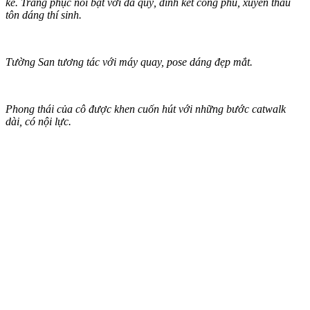
kế. Trang phục nổi bật với đá quý, đính kết công phu, xuyên thấu
tôn dáng thí sinh.
Tường San tương tác với máy quay, pose dáng đẹp mắt.
Phong thái của cô được khen cuốn hút với những bước catwalk
dài, có nội lực.