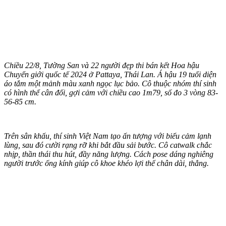
Chiều 22/8, Tường San và 22 người đẹp thi bán kết Hoa hậu
Chuyển giới quốc tế 2024 ở Pattaya, Thái Lan. Á hậu 19 tuổi diện
áo tắm một mảnh màu xanh ngọc lục bảo. Cô thuộc nhóm thí sinh
có hình thể cân đối, gợi cảm với chiều cao 1m79, số đo 3 vòng 83-
56-85 cm.
Trên sân khấu, thí sinh Việt Nam tạo ấn tượng với biểu cảm lạnh
lùng, sau đó cười rạng rỡ khi bắt đầu sải bước. Cô catwalk chắc
nhịp, thần thái thu hút, đầy năng lượng. Cách pose dáng nghiêng
người trước ống kính giúp cô khoe khéo lợi thế chân dài, thẳng.