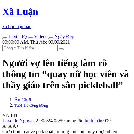
Xã Luận
xã hội luận bàn
Luyện IQ
Videos
Ngày Đẹp
09:09:09 AM, Thứ Abc 09/09/2021
Người vợ lên tiếng làm rõ
thông tin “quay nữ học viên và
thầy giáo trên sân pickleball”
Ăn Chơi
Tuổi Trẻ Cộng Đồng
VN
EN
Lovelife Nguyen
22/08/24 08:50am
nguồn
bình luận
999
A-
A
A+
Giữa tranh cãi về pickleball, những hình ảnh này được nhiều