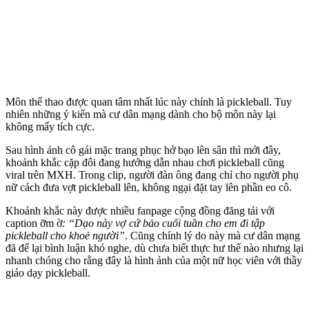
Môn thể thao được quan tâm nhất lúc này chính là pickleball. Tuy
nhiên những ý kiến mà cư dân mạng dành cho bộ môn này lại
không mấy tích cực.
Sau hình ảnh cô gái mặc trang phục h‌ở bạ‌o lên sân thì mới đây,
khoảnh khắc cặp đôi đang hướng dẫn nhau chơi pickleball cũng
viral trên MXH. Trong clip, người đàn ông đang chỉ cho người phụ
nữ cách đưa vợt pickleball lên, không ngại đặt tay lên phần eo cô.
Khoảnh khắc này được nhiều fanpage cộng đồng đăng tải với
caption ỡm ờ
: “Dạo này vợ cứ bảo cuối tuần cho em đi tập
pickleball cho khoẻ người”
. Cũng chính lý do này mà cư dân mạng
đã để lại bình luận khó nghe, dù chưa biết thực hư thế nào nhưng lại
nhanh chóng cho rằng đây là hình ảnh của một nữ học viên với thầy
giáo dạy pickleball.