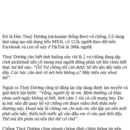
Đó là Đào Thuỳ Dương (nickname Bống Bee) và chồng. Cô đang
làm sáng tạo nội dung trên MXH, có 112k người theo dõi trên
Facebook và con số này ở TikTok là 386k người.
Thuỳ Dương cho biết tình huống này chỉ là 2 vợ chồng đang tập
chơi pickleball nên cô mong mọi người đừng phán xét khi chưa biết
thực hư thế nào.
“Ôi! Vợ chồng tôi còn được bê lên tận đây nữa cơ
đấy. Các bác cần ảnh rõ nét hơn không ạ? Mấy kiểu này nhoè
thế".
Ngoài ra Thuỳ Dương cũng tự đăng lại clip đang được lan truyền và
giải thích hài hước:
“Vâng, người ấy là em. Bình thường cà khịa
nhau suốt ngày không ai biết, tình cảm 1 xíu cả cõi mạng hay. Đa
tạ bác nào đã quay hộ vợ chồng em đoạn video tình thân mến
thương này. Đoạn này là chồng em chỉ mãi em vẫn tập sai nên mới
phải uốn nắn, thiếu mỗi nước gõ vào đầu em vì cáu quá thôi đấy.
Thế mà lên phim nó nên thơ thế cơ chứ”.
Chồng Thuỳ Dương cũng nhanh chóng đính chính thông tin trên