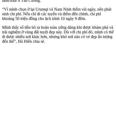
land-tour ở Tân Cương.
“Vì mình chọn ở lại Urumqi và Nam Ninh thêm vài ngày, nên phát
sinh chi phí. Nếu chỉ đi các tuyến và điểm đến chính, chi phí
khoảng 50 triệu đồng cho lịch trình 10 ngày 9 đêm.
Mình thấy số tiền bỏ ra hoàn toàn xứng đáng khi được khám phá và
trải nghiệm ở vùng đất tuyệt đẹp này. Dù với chi phí đó, mình có thể
đi được nhiều nơi khác hơn, nhưng khó nơi nào có vẻ đẹp ấn tượng
đến thế”, Hà Hiển chia sẻ.