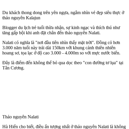
Du khách thong dong trên yên ngựa, ngắm nhìn vẻ đẹp siêu thực ở
thảo nguyên Kalajun
Blogger du lịch trẻ tuổi thừa nhận, sự kinh ngạc và thích thú như
tăng gấp bội khi anh đặt chân đến thảo nguyên Nalati.
Nalati có nghĩa là "nơi đầu tiên nhìn thấy mặt trời". Đồng cỏ hơn
3.000 năm tuổi này trải dài 150km với khung cảnh thiên nhiên
hoang sơ, tọa lạc ở độ cao 3.000 - 4.000m so với mực nước biển.
Đây là điểm đến không thể bỏ qua dọc theo "con đường tơ lụa" tại
Tân Cương.
Thảo nguyên Nalati
Hà Hiển cho biết, điều ấn tượng nhất ở thảo nguyên Nalati là không