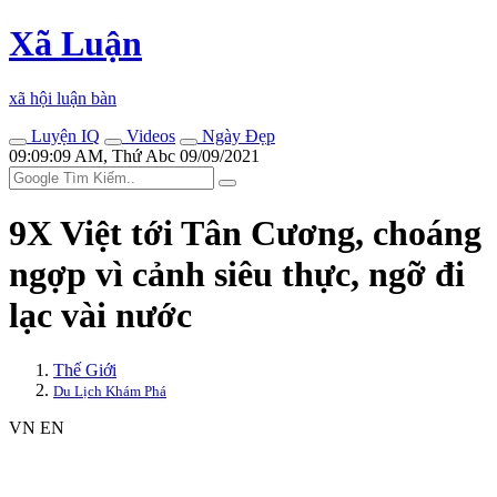
Xã Luận
xã hội luận bàn
Luyện IQ
Videos
Ngày Đẹp
09:09:09 AM, Thứ Abc 09/09/2021
9X Việt tới Tân Cương, choáng
ngợp vì cảnh siêu thực, ngỡ đi
lạc vài nước
Thế Giới
Du Lịch Khám Phá
VN
EN