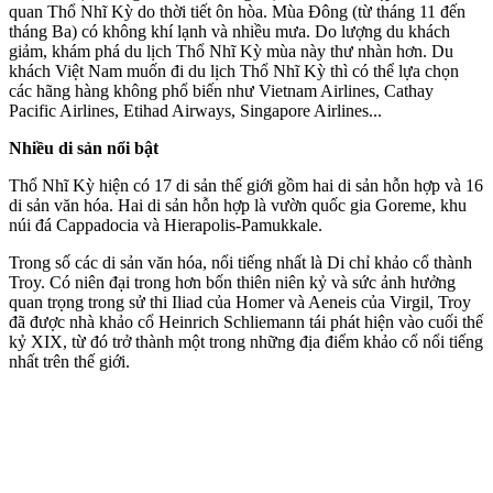
quan Thổ Nhĩ Kỳ do thời tiết ôn hòa. Mùa Đông (từ tháng 11 đến
tháng Ba) có không khí lạnh và nhiều mưa. Do lượng du khách
giảm, khám phá du lịch Thổ Nhĩ Kỳ mùa này thư nhàn hơn. Du
khách Việt Nam muốn đi du lịch Thổ Nhĩ Kỳ thì có thể lựa chọn
các hãng hàng không phổ biến như Vietnam Airlines, Cathay
Pacific Airlines, Etihad Airways, Singapore Airlines...
Nhiều di sản nổi bật
Thổ Nhĩ Kỳ hiện có 17 di sản thế giới gồm hai di sản hỗn hợp và 16
di sản văn hóa. Hai di sản hỗn hợp là vườn quốc gia Goreme, khu
núi đá Cappadocia và Hierapolis-Pamukkale.
Trong số các di sản văn hóa, nổi tiếng nhất là Di chỉ khảo cổ thành
Troy. Có niên đại trong hơn bốn thiên niên kỷ và sức ảnh hưởng
quan trọng trong sử thi Iliad của Homer và Aeneis của Virgil, Troy
đã được nhà khảo cổ Heinrich Schliemann tái phát hiện vào cuối thế
kỷ XIX, từ đó trở thành một trong những địa điểm khảo cổ nổi tiếng
nhất trên thế giới.