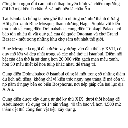
đứng trên ngọn đồi cao nơi có tháp truyền hình và chiêm ngưỡng
đôi bờ một bên là châu Á và một bên là châu Âu.
Tại Istanbul, chúng ta nên ghé thăm những nơi như thánh đường
Hồi giáo xanh Blue Mosque, thánh đường Hagia Sophia với kiến
trúc tinh tế, cung điện Dolmabahce, cung điện Topkapi Palace nơi
bảo tồn nhiều di vật quý giá của đế quốc Ottoman và chợ Grand
Bazaar - một trong những khu chợ sầm uất nhất thế giới.
Blue Mosque là ngôi đền được xây dựng vào đầu thế kỷ XVII, có
quy mô lớn và đẹp nhất trong số các nhà thờ tại Istanbul. Điểm nổi
bật của đền thờ là sử dụng hơn 20.000 viên gạch men màu xanh,
hơn 50 mẫu thiết kế hoa tulip khác nhau để trang trí.
Cung điện Dolmabahce ở Istanbul cũng là một trong số những điểm
du lịch nổi tiếng, không chỉ vì kiến trúc nguy nga tráng lệ mà còn vì
nó nằm ở ngay bên eo biển Bosphorus, nơi tiếp giáp của hai lục địa
Á-Âu.
Cung điện được xây dựng từ thế kỷ thứ XIX, dưới thời hoàng đế
Abdulmecit, sử dụng tới 14 tấn vàng, 40 tấn bạc và hơn 4.500 m2
thảm dệt thủ công làm vật liệu xây dựng.