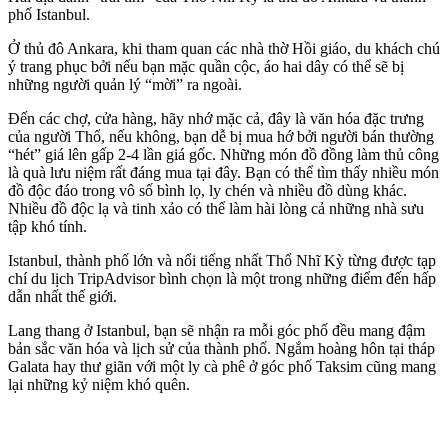
phố Istanbul.
Ở thủ đô Ankara, khi tham quan các nhà thờ Hồi giáo, du khách chú
ý trang phục bởi nếu bạn mặc quần cộc, áo hai dây có thể sẽ bị
những người quản lý “mời” ra ngoài.
Đến các chợ, cửa hàng, hãy nhớ mặc cả, đây là văn hóa đặc trưng
của người Thổ, nếu không, bạn dễ bị mua hớ bởi người bán thường
“hét” giá lên gấp 2-4 lần giá gốc. Những món đồ đồng làm thủ công
là quà lưu niệm rất đáng mua tại đây. Bạn có thể tìm thấy nhiều món
đồ độc đáo trong vô số bình lọ, ly chén và nhiều đồ dùng khác.
Nhiều đồ độc lạ và tinh xảo có thể làm hài lòng cả những nhà sưu
tập khó tính.
Istanbul, thành phố lớn và nổi tiếng nhất Thổ Nhĩ Kỳ từng được tạp
chí du lịch TripAdvisor bình chọn là một trong những điểm đến hấp
dẫn nhất thế giới.
Lang thang ở Istanbul, bạn sẽ nhận ra mỗi góc phố đều mang đậm
bản sắc văn hóa và lịch sử của thành phố. Ngắm hoàng hôn tại tháp
Galata hay thư giãn với một ly cà phê ở góc phố Taksim cũng mang
lại những kỷ niệm khó quên.