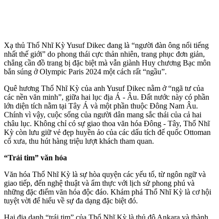
Xạ thủ Thổ Nhĩ Kỳ Yusuf Dikec đang là “người đàn ông nổi tiếng
nhất thế giới” do phong thái cực thản nhiên, trang phục đơn giản,
chẳng cần đồ trang bị đặc biệt mà vẫn giành Huy chương Bạc môn
bắn súng ở Olympic Paris 2024 một cách rất “ngầu”.
Quê hương Thổ Nhĩ Kỳ của anh Yusuf Dikec nằm ở “ngã tư của
các nền văn minh”, giữa hai lục địa Á - Âu. Đất nước này có phần
lớn diện tích nằm tại Tây Á và một phần thuộc Đông Nam Âu.
Chính vì vậy, cuộc sống của người dân mang sắc thái của cả hai
châu lục. Không chỉ có sự giao thoa văn hóa Đông - Tây, Thổ Nhĩ
Kỳ còn lưu giữ vẻ đẹp huyền ảo của các dấu tích đế quốc Ottoman
cổ xưa, thu hút hàng triệu lượt khách tham quan.
“Trái tim” văn hóa
Văn hóa Thổ Nhĩ Kỳ là sự hòa quyện các yếu tố, từ ngôn ngữ và
giao tiếp, đến nghệ thuật và ẩm thực với lịch sử phong phú và
những đặc điểm văn hóa độc đáo. Khám phá Thổ Nhĩ Kỳ là cơ hội
tuyệt vời để hiểu về sự đa dạng đặc biệt đó.
Hai địa danh “trái tim” của Thổ Nhĩ Kỳ là thủ đô Ankara và thành