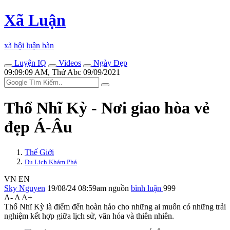
Xã Luận
xã hội luận bàn
Luyện IQ
Videos
Ngày Đẹp
09:09:09 AM, Thứ Abc 09/09/2021
Thổ Nhĩ Kỳ - Nơi giao hòa vẻ
đẹp Á-Âu
Thế Giới
Du Lịch Khám Phá
VN
EN
Sky Nguyen
19/08/24 08:59am
nguồn
bình luận
999
A-
A
A+
Thổ Nhĩ Kỳ là điểm đến hoàn hảo cho những ai muốn có những trải
nghiệm kết hợp giữa lịch sử, văn hóa và thiên nhiên.