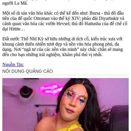
người La Mã.
Một số di sản văn hóa khác có thể kể đến như: Bursa - thủ đô đầu
tiên của đế quốc Ottoman vào thế kỷ XIV; pháo đài Diyarbakir và
cảnh quan văn hóa các vườn Hevsel; thủ đô Hattusha của đế chế cổ
đại Hittite…
Đất nước Thổ Nhĩ Kỳ sở hữu những di tích cổ, kiến trúc xưa với
khung cảnh thiên nhiên tươi đẹp và nền văn hóa phong phú, đa
dạng. Nơi “ngã tư của các nền văn minh” này chắc chắn sẽ mang
đến cho bạn những trải nghiệm, khám phá thú vị nhất.
Nguồn Tin: