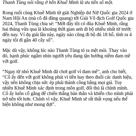
Thanh Tùng nói rằng ở bên Khuê Minh là ưu tiên số một.
Rong ruổi cùng Khuê Minh từ giải Nghiệp dư Nữ Quốc gia 2024 ở
Nam Hội An (mà cô đã đăng quang) tới Giải Vô địch Golf Quốc gia
2024, Thanh Tùng chia sẻ: “Mới đây tôi có đùa Khuê Minh, rằng
hai tháng vừa qua là khoảng thời gian anh đi bộ nhiều nhất từ trước
đến nay. Ví dụ giải lần này, ngày nào cũng đi bộ đủ 18 hố, tính ra 4
ngày tôi đi gần 40 cây số”.
Mặc dù vậy, không lúc nào Thanh Tùng tỏ ra mệt mỏi. Thay vào
đó, hạnh phúc ngắm nhìn người yêu đang tận hưởng niềm đam mê
với golf.
“Ngay từ nhỏ Khuê Minh đã chơi golf vì đam mê”, anh cho biết,
“Cô ấy đến với golf không phải vì tiền hay theo đuổi các danh hiệu,
vậy nên không chịu sức ép phải thành công bằng mọi giá. Tuy
nhiên Khuê Minh xác định trong môn golf, đối thủ là chính mình.
Cô ấy luôn cố gắng để chiến thắng bản thân và khiến cho mình phải
trở nên tốt hơn. Chính vì vậy, Khuê Minh sẽ rất thất vọng nếu thể
hiện không như mong đợi”.