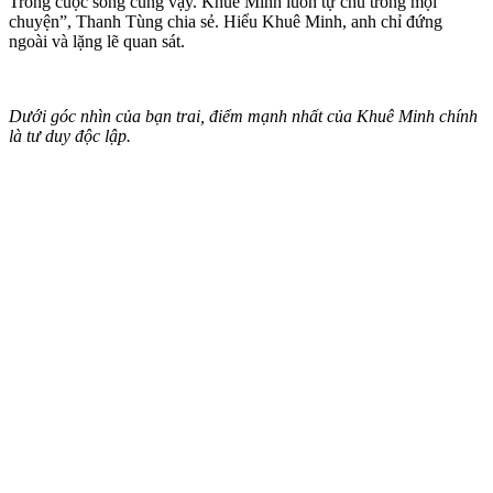
Trong cuộc sống cũng vậy. Khuê Minh luôn tự chủ trong mọi
chuyện”, Thanh Tùng chia sẻ. Hiểu Khuê Minh, anh chỉ đứng
ngoài và lặng lẽ quan sát.
Dưới góc nhìn của bạn trai, điểm mạnh nhất của Khuê Minh chính
là tư duy độc lập.