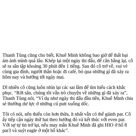
Thanh Tùng cũng cho biết, Khuê Minh không bao giờ để thất bại
ám ảnh mình quá lâu. Khép lại một ngày thi đấu, để cân bằng lại, cô
sẽ ra sân tập khoảng 30 phút đến 1 tiếng. Sau đó cô trở về, vui vẻ
cùng gia đình, người thân hoặc đi café, bỏ qua những gì đã xảy ra
hôm nay và hướng tới ngày mai.
Dĩ nhiên cô cũng luôn nhìn lại các sai lầm để tìm hiểu cách khắc
phục. “Rời sân, chúng tôi vẫn trò chuyện về những gì đã xảy ra”,
Thanh Tùng nói, “Ví dụ như ngày thi đấu đầu tiên, Khuê Minh chia
sẻ thường dư lực ở những cú putt xuống dốc.
Tôi có nói, nên thiếu còn hơn thừa, ít nhất vẫn có thể giành par. Cô
ấy tiếp cận ngày thứ hai theo hướng đó và kết thúc với even par.
Với sự tự tin trở lại, nếu may mắn Khuê Minh đã ghi HIO ở hố 8
par3 và suýt eagle ở một hố khác”.