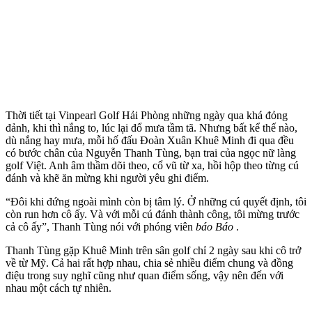
Thời tiết tại Vinpearl Golf Hải Phòng những ngày qua khá đỏng
đảnh, khi thì nắng to, lúc lại đổ mưa tầm tã. Nhưng bất kể thế nào,
dù nắng hay mưa, mỗi hố đấu Đoàn Xuân Khuê Minh đi qua đều
có bước chân của Nguyễn Thanh Tùng, bạn trai của ngọc nữ làng
golf Việt. Anh âm thầm dõi theo, cổ vũ từ xa, hồi hộp theo từng cú
đánh và khẽ ăn mừng khi người yêu ghi điểm.
“Đôi khi đứng ngoài mình còn bị tâm lý. Ở những cú quyết định, tôi
còn run hơn cô ấy. Và với mỗi cú đánh thành công, tôi mừng trước
cả cô ấy”, Thanh Tùng nói với phóng viên
báo Báo
.
Thanh Tùng gặp Khuê Minh trên sân golf chỉ 2 ngày sau khi cô trở
về từ Mỹ. Cả hai rất hợp nhau, chia sẻ nhiều điểm chung và đồng
điệu trong suy nghĩ cũng như quan điểm sống, vậy nên đến với
nhau một cách tự nhiên.