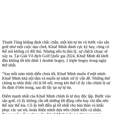
Thanh Tùng khẳng định chắc chắn, một khi tự tin và bước vào sân
golf như một cuộc dạo chơi, Khuê Minh đánh cực kỳ hay, cũng có
thể nói không có đối thủ. Nhưng nếu bị tâm lý, sự chệch choạc sẽ
xảy ra. Tại Giải Vô địch Golf Quốc gia 2024, Khuê Minh đã khởi
đầu không tốt khi dính 1 double bogey, 2 triple bogey trong ngày
thứ nhất.
“Sau mỗi màn trình diễn chưa tốt, Khuê Minh muốn ở một mình.
Khuê Minh khá nội tâm và muốn tự mình xử lý vấn đề. Những thứ
chúng ta nhìn thấy chỉ là bề nổi, trong khi thứ cô ấy cần chính là sự
ổn định ở bên trong, sau đó lấy lại sự tự tin.
Điểm mạnh nhất của Khuê Minh chính là tư duy độc lập. Bước vào
sân golf, cô ấy không cần tới những lời động viên hay chỉ dẫn nên
thế này thế kia. Cô ấy biết điều gì tốt nhất cho bản thân và khắc
phục các sai sót, hoàn thiện mình dựa trên chính kiến cá nhân.