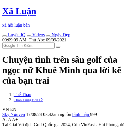
Xã Luận
xã hội luận bàn
Luyện IQ
Videos
Ngày Đẹp
09:09:09 AM, Thứ Abc 09/09/2021
Chu‌yện tìn‌h trên sân golf của
ngọc nữ Khuê Minh qua lời kể
của bạn trai
Thể Thao
Chân Dung Bên Lề
VN
EN
Sky Nguyen
17/08/24 08:42am
nguồn
bình luận
999
A-
A
A+
Tại Giải Vô địch Golf Quốc gia 2024, Cúp VinFast - Hải Phòng, dù