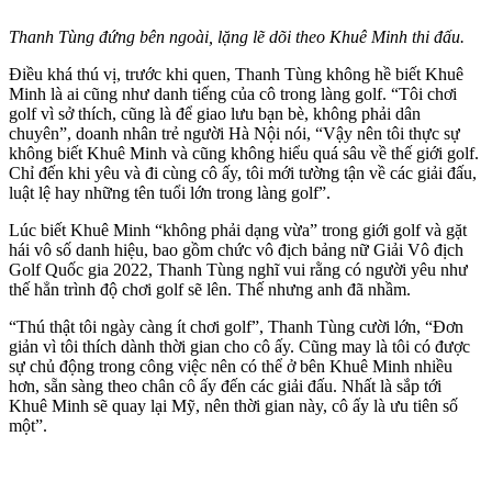
Thanh Tùng đứng bên ngoài, lặng lẽ dõi theo Khuê Minh thi đấu.
Điều khá thú vị, trước khi quen, Thanh Tùng không hề biết Khuê
Minh là ai cũng như danh tiếng của cô trong làng golf. “Tôi chơi
golf vì sở thích, cũng là để giao lưu bạn bè, không phải dân
chuyên”, doanh nhân trẻ người Hà Nội nói, “Vậy nên tôi thực sự
không biết Khuê Minh và cũng không hiểu quá sâu về thế giới golf.
Chỉ đến khi yêu và đi cùng cô ấy, tôi mới tường tận về các giải đấu,
luật lệ hay những tên tuổi lớn trong làng golf”.
Lúc biết Khuê Minh “không phải dạng vừa” trong giới golf và gặt
hái vô số danh hiệu, bao gồm chức vô địch bảng nữ Giải Vô địch
Golf Quốc gia 2022, Thanh Tùng nghĩ vui rằng có người yêu như
thế hẳn trình độ chơi golf sẽ lên. Thế nhưng anh đã nhầm.
“Thú thật tôi ngày càng ít chơi golf”, Thanh Tùng cười lớn, “Đơn
giản vì tôi thích dành thời gian cho cô ấy. Cũng may là tôi có được
sự chủ động trong công việc nên có thể ở bên Khuê Minh nhiều
hơn, sẵn sàng theo chân cô ấy đến các giải đấu. Nhất là sắp tới
Khuê Minh sẽ quay lại Mỹ, nên thời gian này, cô ấy là ưu tiên số
một”.