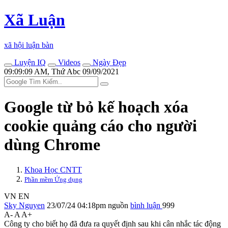
Xã Luận
xã hội luận bàn
Luyện IQ
Videos
Ngày Đẹp
09:09:09 AM, Thứ Abc 09/09/2021
Google từ bỏ kế hoạch xóa
cookie quảng cáo cho người
dùng Chrome
Khoa Học CNTT
Phần mềm Ứng dụng
VN
EN
Sky Nguyen
23/07/24 04:18pm
nguồn
bình luận
999
A-
A
A+
Công ty cho biết họ đã đưa ra quyết định sau khi cân nhắc tác động