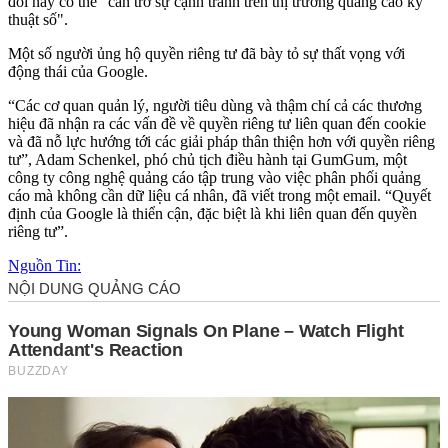
đổi này có thể "cản trở sự cạnh tranh trên thị trường quảng cáo kỹ
thuật số".
Một số người ủng hộ quyền riêng tư đã bày tỏ sự thất vọng với
động thái của Google.
“Các cơ quan quản lý, người tiêu dùng và thậm chí cả các thương
hiệu đã nhận ra các vấn đề về quyền riêng tư liên quan đến cookie
và đã nỗ lực hướng tới các giải pháp thân thiện hơn với quyền riêng
tư”, Adam Schenkel, phó chủ tịch điều hành tại GumGum, một
công ty công nghệ quảng cáo tập trung vào việc phân phối quảng
cáo mà không cần dữ liệu cá nhân, đã viết trong một email. “Quyết
định của Google là thiển cận, đặc biệt là khi liên quan đến quyền
riêng tư”.
Nguồn Tin: