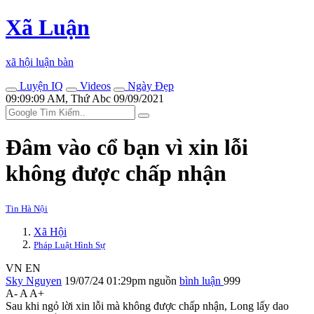
Xã Luận
xã hội luận bàn
Luyện IQ
Videos
Ngày Đẹp
09:09:09 AM, Thứ Abc 09/09/2021
Đâm vào cổ bạn vì xin lỗi
không được chấp nhận
Tin Hà Nội
Xã Hội
Pháp Luật Hình Sự
VN
EN
Sky Nguyen
19/07/24 01:29pm
nguồn
bình luận
999
A-
A
A+
Sau khi ngỏ lời xin lỗi mà không được chấp nhận, Long lấy dao