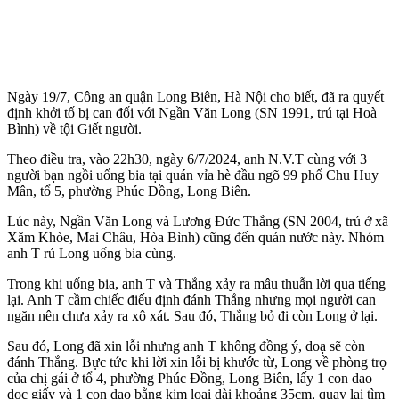
Ngày 19/7, Công an quận Long Biên, Hà Nội cho biết, đã ra quyết
định khởi tố bị can đối với Ngần Văn Long (SN 1991, trú tại Hoà
Bình) về tội Giết người.
Theo điều tra, vào 22h30, ngày 6/7/2024, anh N.V.T cùng với 3
người bạn ngồi uống bia tại quán vỉa hè đầu ngõ 99 phố Chu Huy
Mân, tổ 5, phường Phúc Đồng, Long Biên.
Lúc này, Ngần Văn Long và Lương Đức Thắng (SN 2004, trú ở xã
Xăm Khòe, Mai Châu, Hòa Bình) cũng đến quán nước này. Nhóm
anh T rủ Long uống bia cùng.
Trong khi uống bia, anh T và Thắng xảy ra mâu thuẫn lời qua tiếng
lại. Anh T cầm chiếc điếu định đánh Thắng nhưng mọi người can
ngăn nên chưa xảy ra xô xát. Sau đó, Thắng bỏ đi còn Long ở lại.
Sau đó, Long đã xin lỗi nhưng anh T không đồng ý, doạ sẽ còn
đánh Thắng. Bực tức khi lời xin lỗi bị khước từ, Long về phòng trọ
của chị gái ở tổ 4, phường Phúc Đồng, Long Biên, lấy 1 con dao
dọc giấy và 1 con dao bằng kim loại dài khoảng 35cm, quay lại tìm