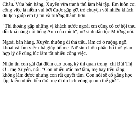
Châu. Vừa bán hàng, Xuyến vừa tranh thủ làm bài tập. Em luôn coi
công việc là niềm vui bởi được gặp gỡ, trò chuyện với nhiều khách
du lịch giúp em tự tin và trưởng thành hơn.
"Thi thoảng gặp những vị khách nước ngoài em cũng có cơ hội trau
dồi khả năng nói tiếng Anh của mình", nữ sinh dân tộc Mường nói.
Ngoài bán hàng, Xuyến thường đi thả trâu, làm cỏ ở ruộng ngô,
khoai và làm việc nhà giúp bố mẹ. Nữ sinh luôn phân bổ thời gian
hợp lý để cùng lúc làm tốt nhiều công việc.
Nhận tin con gái đạt điểm cao trong kỳ thi quan trọng, chị Bùi Thị
Ơ - mẹ Xuyến, nói: "Con nhiều ước mơ lắm, mẹ hay trêu rằng
không làm được nhưng con rất quyết tâm. Con nói sẽ cố gắng học
tập, kiếm nhiều tiền đưa mẹ đi du lịch vòng quanh thế giới".