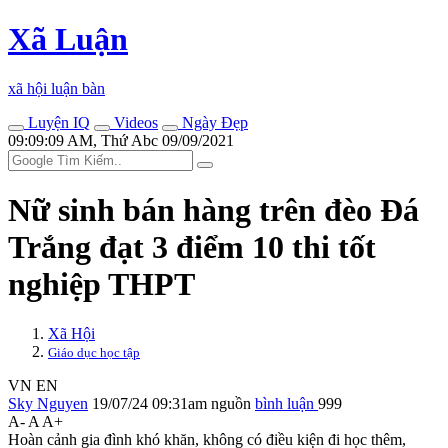
Xã Luận
xã hội luận bàn
Luyện IQ
Videos
Ngày Đẹp
09:09:09 AM, Thứ Abc 09/09/2021
Nữ sinh bán hàng trên đèo Đá
Trắng đạt 3 điểm 10 thi tốt
nghiệp THPT
Xã Hội
Giáo dục học tập
VN
EN
Sky Nguyen
19/07/24 09:31am
nguồn
bình luận
999
A-
A
A+
Hoàn cảnh gia đình khó khăn, không có điều kiện đi học thêm,