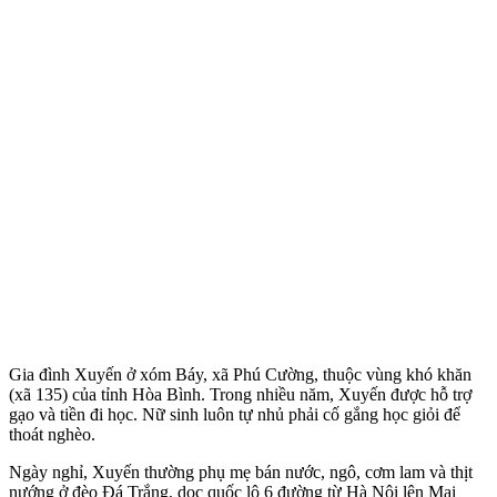
Gia đình Xuyến ở xóm Báy, xã Phú Cường, thuộc vùng khó khăn
(xã 135) của tỉnh Hòa Bình. Trong nhiều năm, Xuyến được hỗ trợ
gạo và tiền đi học. Nữ sinh luôn tự nhủ phải cố gắng học giỏi để
thoát nghèo.
Ngày nghỉ, Xuyến thường phụ mẹ bán nước, ngô, cơm lam và thịt
nướng ở đèo Đá Trắng, dọc quốc lộ 6 đường từ Hà Nội lên Mai