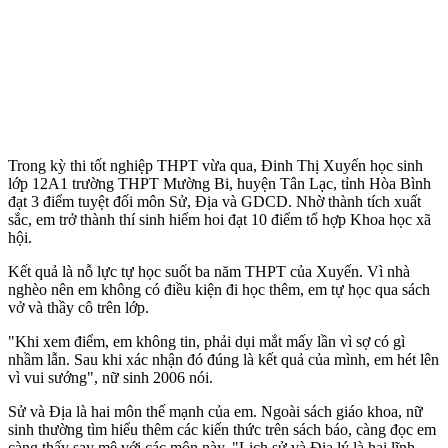
Trong kỳ thi tốt nghiệp THPT vừa qua, Đinh Thị Xuyến học sinh
lớp 12A1 trường THPT Mường Bi, huyện Tân Lạc, tỉnh Hòa Bình
đạt 3 điểm tuyệt đối môn Sử, Địa và GDCD. Nhờ thành tích xuất
sắc, em trở thành thí sinh hiếm hoi đạt 10 điểm tổ hợp Khoa học xã
hội.
Kết quả là nỗ lực tự học suốt ba năm THPT của Xuyến. Vì nhà
nghèo nên em không có điều kiện đi học thêm, em tự học qua sách
vở và thầy cô trên lớp.
"Khi xem điểm, em không tin, phải dụi mắt mấy lần vì sợ có gì
nhầm lẫn. Sau khi xác nhận đó đúng là kết quả của mình, em hét lên
vì vui sướng", nữ sinh 2006 nói.
Sử và Địa là hai môn thế mạnh của em. Ngoài sách giáo khoa, nữ
sinh thường tìm hiểu thêm các kiến thức trên sách báo, càng đọc em
càng thấy say mê với các môn này. "Lịch sử và Địa lý là hai lĩnh