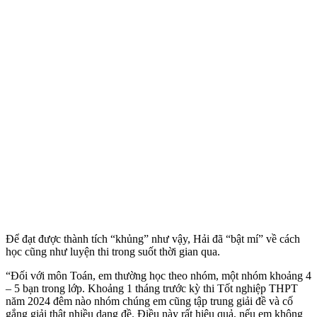
Để đạt được thành tích “khủng” như vậy, Hải đã “bật mí” về cách
học cũng như luyện thi trong suốt thời gian qua.
“Đối với môn Toán, em thường học theo nhóm, một nhóm khoảng 4
– 5 bạn trong lớp. Khoảng 1 tháng trước kỳ thi Tốt nghiệp THPT
năm 2024 đêm nào nhóm chúng em cũng tập trung giải đề và cố
gắng giải thật nhiều dạng đề. Điều này rất hiệu quả, nếu em không