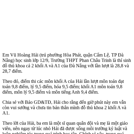
Em Vũ Hoàng Hải (trú phường Hòa Phát, quận Cẩm Lệ, TP Đà
Nẵng) học sinh lớp 12/9, Trường THPT Phan Châu Trinh là thí sinh
đỗ thủ khoa cả 2 khối A và A1 của Đà Nẵng với lần lượt là 28,8 và
28,7 điểm.
Theo đó, điểm thi các môn khối A của Hải lần lượt môn toán đạt
toán 9,8 điểm, lý 9,5 điểm, hóa 9,5 điểm; khối A1 môn toán 9,8
điểm, môn lý 9,5 điểm và môn tiếng Anh 9,4 điểm.
Chia sẻ với Báo GD&TĐ, Hải cho rằng đến giờ phút này em vẫn
còn vui sướng và chưa tin bản thân mình đỗ thủ khoa 2 khối A và
A1.
Theo lời của Hải, ba em là một sĩ quan quân đội và mẹ là một giáo
viên, nên ngay từ lúc nhỏ Hải đã được sống môi trường kỷ luật và
luôn nghiêm túc trong quá trình học tập. Chính vì vậy, trong quá