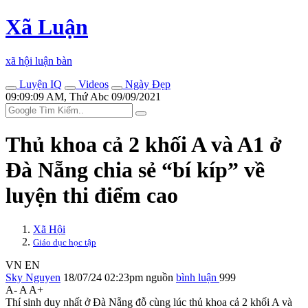
Xã Luận
xã hội luận bàn
Luyện IQ
Videos
Ngày Đẹp
09:09:09 AM, Thứ Abc 09/09/2021
Thủ khoa cả 2 khối A và A1 ở
Đà Nẵng chia sẻ “bí kíp” về
luyện thi điểm cao
Xã Hội
Giáo dục học tập
VN
EN
Sky Nguyen
18/07/24 02:23pm
nguồn
bình luận
999
A-
A
A+
Thí sinh duy nhất ở Đà Nẵng đỗ cùng lúc thủ khoa cả 2 khối A và