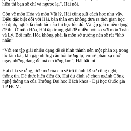
hiểu thì bạn sẽ chỉ và ngược lại”, Hải nói.
Còn về môn Hóa và môn Vật lý, Hải cũng giữ cách học như vậy.
Điều đặc biệt đối với Hải, bản thân em không đưa ra thời gian học
cố định, nghĩa là rảnh lúc nào thì học lúc đó. Và tập giải nhiều dạng
đề thi. Ở môn Hóa, Hải tập trung giải đề nhiều hơn so với môn Toán
và Lý. Bởi môn Hóa không phải là môn sở trường nên sẽ rất “khó
nhằn”.
“Với em tập giải nhiều dạng đề sẽ hình thành nên một phản xạ trong
lúc làm bài, khi gặp những câu hỏi tương tự, em sẽ phản xạ nhớ
ngay những dạng đề mà em từng làm”, Hải bật mí.
Hải chia sẻ rằng, ước mơ của em sẽ trở thành kỹ sư công nghệ
thông tin. Để thực hiện điều đó, Hải dự định sẽ chọn ngành Công
nghệ thông tin của Trường Đại học Bách khoa - Đại học Quốc gia
TP HCM.