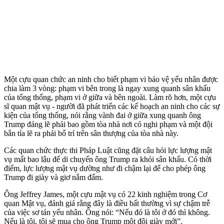
Một cựu quan chức an ninh cho biết phạm vi bảo vệ yếu nhân được
chia làm 3 vòng: phạm vi bên trong là ngay xung quanh sân khấu
của tổng thống, phạm vi ở giữa và bên ngoài. Làm rõ hơn, một cựu
sĩ quan mật vụ - người đã phát triển các kế hoạch an ninh cho các sự
kiện của tổng thống, nói rằng vành đai ở giữa xung quanh ông
Trump đáng lẽ phải bao gồm tòa nhà nơi có nghi phạm và một đội
bắn tỉa lẽ ra phải bố trí trên sân thượng của tòa nhà này.
Các quan chức thực thi Pháp Luật cũng đặt câu hỏi lực lượng mật
vụ mất bao lâu để di chuyển ông Trump ra khỏi sân khấu. Có thời
điểm, lực lượng mật vụ dường như đi chậm lại để cho phép ông
Trump đi giày và giơ nắm đấm.
Ông Jeffrey James, một cựu mật vụ có 22 kinh nghiệm trong Cơ
quan Mật vụ, đánh giá rằng đây là điều bất thường vì sự chậm trễ
của việc sơ tán yếu nhân. Ông nói: “Nếu đó là tôi ở đó thì không.
Nếu là tôi, tôi sẽ mua cho ông Trump một đôi giày mới”.