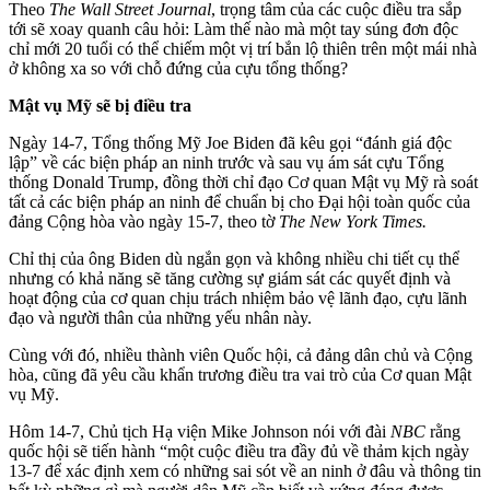
Theo
The Wall Street Journal
, trọng tâm của các cuộc điều tra sắp
tới sẽ xoay quanh câu hỏi: Làm thế nào mà một tay súng đơn độc
chỉ mới 20 tuổi có thể chiếm một vị trí bắn lộ thiên trên một mái nhà
ở không xa so với chỗ đứng của cựu tổng thống?
Mật vụ Mỹ sẽ bị điều tra
Ngày 14-7, Tổng thống Mỹ Joe Biden đã kêu gọi “đánh giá độc
lập” về các biện pháp an ninh trước và sau vụ ám sát cựu Tổng
thống Donald Trump, đồng thời chỉ đạo Cơ quan Mật vụ Mỹ rà soát
tất cả các biện pháp an ninh để chuẩn bị cho Đại hội toàn quốc của
đảng Cộng hòa vào ngày 15-7, theo tờ
The New York Times.
Chỉ thị của ông Biden dù ngắn gọn và không nhiều chi tiết cụ thể
nhưng có khả năng sẽ tăng cường sự giám sát các quyết định và
hoạt động của cơ quan chịu trách nhiệm bảo vệ lãnh đạo, cựu lãnh
đạo và người thân của những yếu nhân này.
Cùng với đó, nhiều thành viên Quốc hội, cả đảng dân chủ và Cộng
hòa, cũng đã yêu cầu khẩn trương điều tra vai trò của Cơ quan Mật
vụ Mỹ.
Hôm 14-7, Chủ tịch Hạ viện Mike Johnson nói với đài
NBC
rằng
quốc hội sẽ tiến hành “một cuộc điều tra đầy đủ về thảm kịch ngày
13-7 để xác định xem có những sai sót về an ninh ở đâu và thông tin