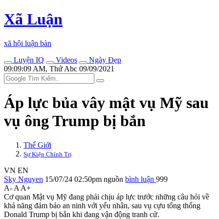
Xã Luận
xã hội luận bàn
Luyện IQ
Videos
Ngày Đẹp
09:09:09 AM, Thứ Abc 09/09/2021
Áp lực bủa vây mật vụ Mỹ sau
vụ ông Trump bị bắn
Thế Giới
Sự Kiện Chính Trị
VN
EN
Sky Nguyen
15/07/24 02:50pm
nguồn
bình luận
999
A-
A
A+
Cơ quan Mật vụ Mỹ đang phải chịu áp lực trước những câu hỏi về
khả năng đảm bảo an ninh với yếu nhân, sau vụ cựu tổng thống
Donald Trump bị bắn khi đang vận động tranh cử.