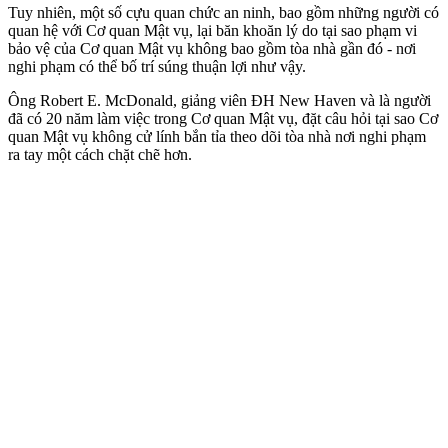
Tuy nhiên, một số cựu quan chức an ninh, bao gồm những người có
quan hệ với Cơ quan Mật vụ, lại băn khoăn lý do tại sao phạm vi
bảo vệ của Cơ quan Mật vụ không bao gồm tòa nhà gần đó - nơi
nghi phạm có thể bố trí súng thuận lợi như vậy.
Ông Robert E. McDonald, giảng viên ĐH New Haven và là người
đã có 20 năm làm việc trong Cơ quan Mật vụ, đặt câu hỏi tại sao Cơ
quan Mật vụ không cử lính bắn tỉa theo dõi tòa nhà nơi nghi phạm
ra tay một cách chặt chẽ hơn.