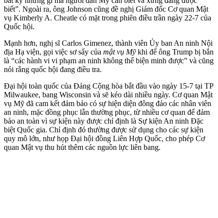
bất kỳ những gì mà người dân Mỹ cần biết và xứng đáng được
biết”. Ngoài ra, ông Johnson cũng đề nghị Giám đốc Cơ quan Mật
vụ Kimberly A. Cheatle có mặt trong phiên điều trần ngày 22-7 của
Quốc hội.
Mạnh hơn, nghị sĩ Carlos Gimenez, thành viên Ủy ban An ninh Nội
địa Hạ viện, gọi việc sơ sẩy của
mật vụ Mỹ
khi để ông Trump bị bắn
là “các hành vi vi phạm an ninh không thể biện minh được” và cũng
nói rằng quốc hội đang điều tra.
Đại hội toàn quốc của Đảng Cộng hòa bắt đầu vào ngày 15-7 tại TP
Milwaukee, bang Wisconsin và sẽ kéo dài nhiều ngày. Cơ quan Mật
vụ Mỹ đã cam kết đảm bảo có sự hiện diện đông đảo các nhân viên
an ninh, mặc đồng phục lẫn thường phục, từ nhiều cơ quan để đảm
bảo an toàn vì sự kiện này được chỉ định là Sự kiện An ninh Đặc
biệt Quốc gia. Chỉ định đó thường được sử dụng cho các sự kiện
quy mô lớn, như họp Đại hội đồng Liên Hợp Quốc, cho phép Cơ
quan Mật vụ thu hút thêm các nguồn lực liên bang.