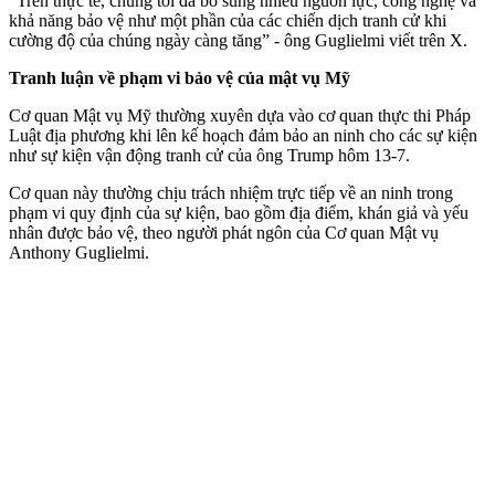
“Trên thực tế, chúng tôi đã bổ sung nhiều nguồn lực, công nghệ và
khả năng bảo vệ như một phần của các chiến dịch tranh cử khi
cường độ của chúng ngày càng tăng” - ông Guglielmi viết trên X.
Tranh luận về phạm vi bảo vệ của mật vụ Mỹ
Cơ quan Mật vụ Mỹ thường xuyên dựa vào cơ quan thực thi Pháp
Luật địa phương khi lên kế hoạch đảm bảo an ninh cho các sự kiện
như sự kiện vận động tranh cử của ông Trump hôm 13-7.
Cơ quan này thường chịu trách nhiệm trực tiếp về an ninh trong
phạm vi quy định của sự kiện, bao gồm địa điểm, khán giả và yếu
nhân được bảo vệ, theo người phát ngôn của Cơ quan Mật vụ
Anthony Guglielmi.