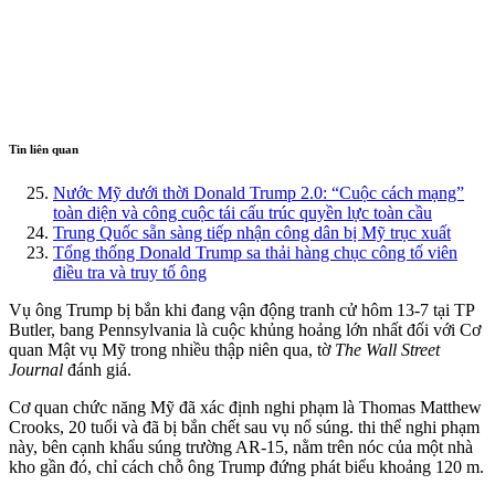
Tin liên quan
Nước Mỹ dưới thời Donald Trump 2.0: “Cuộc cách mạng”
toàn diện và công cuộc tái cấu trúc quyền lực toàn cầu
Trung Quốc sẵn sàng tiếp nhận công dân bị Mỹ trục xuất
Tổng thống Donald Trump sa thải hàng chục công tố viên
điều tra và truy tố ông
Vụ ông Trump bị bắn khi đang vận động tranh cử hôm 13-7 tại TP
Butler, bang Pennsylvania là cuộc khủng hoảng lớn nhất đối với Cơ
quan Mật vụ Mỹ trong nhiều thập niên qua, tờ
The Wall Street
Journal
đánh giá.
Cơ quan chức năng Mỹ đã xác định nghi phạm là Thomas Matthew
Crooks, 20 tuổi và đã bị bắn chết sau vụ nổ súng. th‌i th‌ể nghi phạm
này, bên cạnh khẩu súng trường AR-15, nằm trên nóc của một nhà
kho gần đó, chỉ cách chỗ ông Trump đứng phát biểu khoảng 120 m.