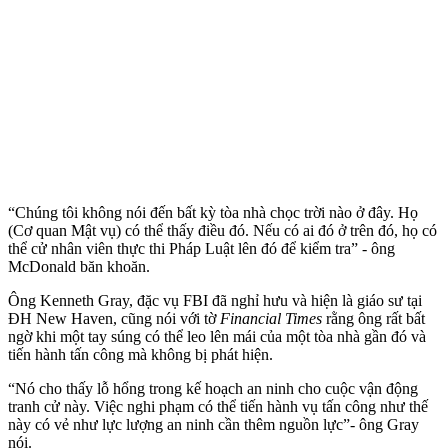
“Chúng tôi không nói đến bất kỳ tòa nhà chọc trời nào ở đây. Họ
(Cơ quan Mật vụ) có thể thấy điều đó. Nếu có ai đó ở trên đó, họ có
thể cử nhân viên thực thi Pháp Luật lên đó để kiểm tra” - ông
McDonald băn khoăn.
Ông Kenneth Gray, đặc vụ FBI đã nghỉ hưu và hiện là giáo sư tại
ĐH New Haven, cũng nói với tờ
Financial Times
rằng ông rất bất
ngờ khi một tay súng có thể leo lên mái của một tòa nhà gần đó và
tiến hành tấn công mà không bị phát hiện.
“Nó cho thấy lỗ hổng trong kế hoạch an ninh cho cuộc vận động
tranh cử này. Việc nghi phạm có thể tiến hành vụ tấn công như thế
này có vẻ như lực lượng an ninh cần thêm nguồn lực”- ông Gray
nói.