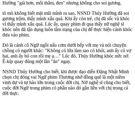
Hường "già hơn, môi thâm, đen" nhưng không cho soi gương.
tò mò không biết mặt mũi mình ra sao, NSND Thúy Hường đã soi
gương trộm, thấy mình xấu quá. Khi ấy còn trẻ, chị đã sốc và khóc
vì thấy mình xấu quá. Lúc ấy, quay phim đi qua thấy nữ nghệ sĩ
khóc nên đã tận dụng luôn tâm trạng của chị để thực hiện cảnh khóc
đưa vào phim.
Đó là cảnh cô Ngữ ngồi nấu cơm dưới bếp với mẹ và nói chuyện
chồng có người khác: "Không có lửa làm sao có khói, anh ấy có vợ
hai, anh ấy bỏ con rồi mẹ ạ…" Lúc đó, Thúy Hường khóc nức nở.
Ê-kíp quay đúng một lần "ăn" ngay.
NSND Thúy Hường cho biết, khi được đạo diễn Đặng Nhật Minh
chọn chị đóng vai Ngữ phim Thương nhớ đồng quê là một niềm
vinh dự và tự hào lớn trong cuộc đời chị. Nữ nghệ sĩ cũng cho biết,
cuộc đời Ngữ trong phim có phần nào đó gắn liền với chị trong cả
đời thực.