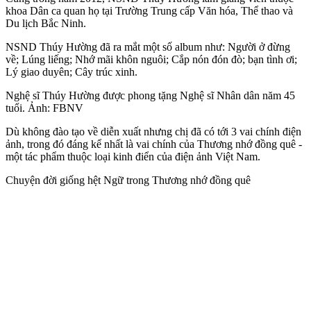
khoa Dân ca quan họ tại Trường Trung cấp Văn hóa, Thể thao và
Du lịch Bắc Ninh.
NSND Thúy Hường đã ra mắt một số album như: Người ở đừng
về; Lúng liếng; Nhớ mãi khôn nguôi; Cắp nón đón đò; bạ‌n tìn‌h ơi;
Lý giao duyên; Cây trúc xinh.
Nghệ sĩ Thúy Hường được phong tặng Nghệ sĩ Nhân dân năm 45
tuổi. Ảnh: FBNV
Dù không đào tạo về diễn xuất nhưng chị đã có tới 3 vai chính điện
ảnh, trong đó đáng kể nhất là vai chính của Thương nhớ đồng quê -
một tác phẩm thuộc loại kinh điển của điện ảnh Việt Nam.
Chuyện đời giống hệt Ngữ trong Thương nhớ đồng quê