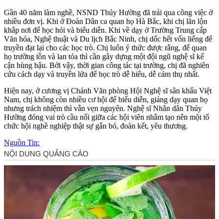
Gần 40 năm làm nghề, NSND Thúy Hường đã trải qua công việc ở
nhiều đơn vị. Khi ở Đoàn Dân ca quan họ Hà Bắc, khi chị lăn lộn
khắp nơi để học hỏi và biểu diễn. Khi về dạy ở Trường Trung cấp
Văn hóa, Nghệ thuật và Du lịch Bắc Ninh, chị dốc hết vốn liếng để
truyền đạt lại cho các học trò. Chị luôn ý thức được rằng, để quan
họ trường tồn và lan tỏa thì cần gây dựng một đội ngũ nghệ sĩ kế
cận hùng hậu. Bởi vậy, thời gian công tác tại trường, chị đã nghiên
cứu cách dạy và truyền lửa để học trò dễ hiểu, dễ cảm thụ nhất.
Hiện nay, ở cương vị Chánh Văn phòng Hội Nghệ sĩ sân khấu Việt
Nam, chị không còn nhiều cơ hội để biểu diễn, giảng dạy quan họ
nhưng trách nhiệm thì vẫn vẹn nguyên. Nghệ sĩ Nhân dân Thúy
Hường đóng vai trò cầu nối giữa các hội viên nhằm tạo nên một tổ
chức hội nghề nghiệp thật sự gắn bó, đoàn kết, yêu thương.
Nguồn Tin: