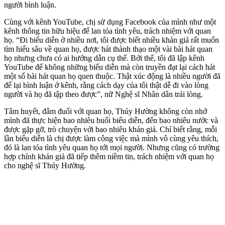
người bình luận.
Cùng với kênh YouTube, chị sử dụng Facebook của mình như một
kênh thông tin hữu hiệu để lan tỏa tình yêu, trách nhiệm với quan
họ. “Đi biểu diễn ở nhiều nơi, tôi được biết nhiều khán giả rất muốn
tìm hiểu sâu về quan họ, được hát thành thạo một vài bài hát quan
họ nhưng chưa có ai hướng dẫn cụ thể. Bởi thế, tôi đã lập kênh
YouTube để không những biểu diễn mà còn truyền đạt lại cách hát
một số bài hát quan họ quen thuộc. Thật xúc động là nhiều người đã
để lại bình luận ở kênh, rằng cách dạy của tôi thật dễ đi vào lòng
người và họ đã tập theo được”, nữ Nghệ sĩ Nhân dân trải lòng.
Tâm huyết, đắm đuối với quan họ, Thúy Hường không còn nhớ
mình đã thực hiện bao nhiêu buổi biểu diễn, đến bao nhiêu nước và
được gặp gỡ, trò chuyện với bao nhiêu khán giả. Chỉ biết rằng, mỗi
lần biểu diễn là chị được làm công việc mà mình vô cùng yêu thích,
đó là lan tỏa tình yêu quan họ tới mọi người. Nhưng cũng có trường
hợp chính khán giả đã tiếp thêm niềm tin, trách nhiệm với quan họ
cho nghệ sĩ Thúy Hường.