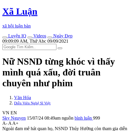
Xã Luận
xã hội luận bàn
Luyện IQ
Videos
Ngày Đẹp
09:09:09 AM, Thứ Abc 09/09/2021
Nữ NSND từng khóc vì thấy
mình quá xấu, đời truân
chuyên như phim
Văn Hóa
Diễn Viên Nghệ Sĩ Việt
VN
EN
Sky Nguyen
15/07/24 08:49am
nguồn
bình luận
999
A-
A
A+
Ngoài đam mê hát quan họ, NSND Thúy Hường còn tham gia diễn