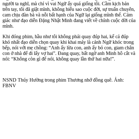
người ta nghĩ, mà chỉ vì vai Ngữ ấy quá giống tôi. Cầm kịch bản
trên tay, tôi đã giật mình, không hiểu sao cuộc đời, sự truân chuyên,
cam chịu đàn bà và nỗi bất hạnh của Ngữ lại giống mình thế. Cảm
giác như đạo diễn Đặng Nhật Minh đang viết về chính cuộc đời của
mình.
Khi đóng phim, hầu như tôi không phải quay đúp hai, kể cả đúp
khó nhất đạo diễn chọn quay khi khai máy là cảnh Ngữ khóc trong
bếp, nói với mẹ chồng: “Anh ấy lừa con, anh ấy bỏ con, giam chân
con ở nhà để đi lấy vợ hai”. Đang quay, bất ngờ anh Minh hô cắt và
nói: “Không còn gì để nói, không quay lần thứ hai nữa!”.
NSND Thúy Hường trong phim Thương nhớ đồng quê. Ảnh:
FBNV