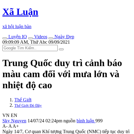
Xã Luận
xã hội luận bàn
Luyện IQ
Videos
Ngày Đẹp
09:09:09 AM, Thứ Abc 09/09/2021
Trung Quốc duy trì cảnh báo
màu cam đối với mưa lớn và
nhiệt độ cao
Thế Giới
Thế Giới Đó Đây
VN
EN
Sky Nguyen
14/07/24 02:24pm
nguồn
bình luận
999
A-
A
A+
Ngày 14/7, Cơ quan Khí tượng Trung Quốc (NMC) tiếp tục duy trì