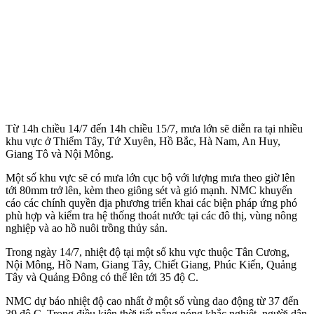
Từ 14h chiều 14/7 đến 14h chiều 15/7, mưa lớn sẽ diễn ra tại nhiều
khu vực ở Thiểm Tây, Tứ Xuyên, Hồ Bắc, Hà Nam, An Huy,
Giang Tô và Nội Mông.
Một số khu vực sẽ có mưa lớn cục bộ với lượng mưa theo giờ lên
tới 80mm trở lên, kèm theo giông sét và gió mạnh. NMC khuyến
cáo các chính quyền địa phương triển khai các biện pháp ứng phó
phù hợp và kiểm tra hệ thống thoát nước tại các đô thị, vùng nông
nghiệp và ao hồ nuôi trồng thủy sản.
Trong ngày 14/7, nhiệt độ tại một số khu vực thuộc Tân Cương,
Nội Mông, Hồ Nam, Giang Tây, Chiết Giang, Phúc Kiến, Quảng
Tây và Quảng Đông có thể lên tới 35 độ C.
NMC dự báo nhiệt độ cao nhất ở một số vùng dao động từ 37 đến
39 độ C. Trong điều kiện thời tiết nắng nóng khắc nghiệt, người dân