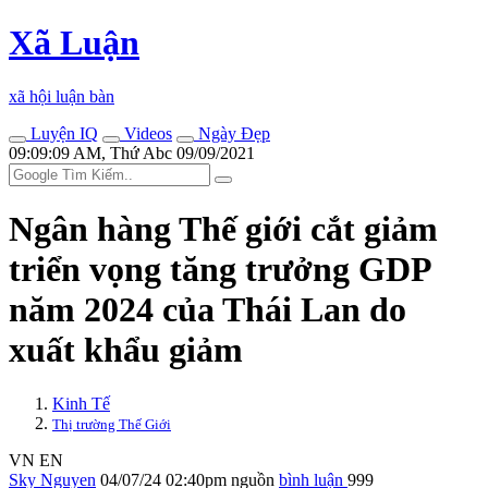
Xã Luận
xã hội luận bàn
Luyện IQ
Videos
Ngày Đẹp
09:09:09 AM, Thứ Abc 09/09/2021
Ngân hàng Thế giới cắt giảm
triển vọng tăng trưởng GDP
năm 2024 của Thái Lan do
xuất khẩu giảm
Kinh Tế
Thị trường Thế Giới
VN
EN
Sky Nguyen
04/07/24 02:40pm
nguồn
bình luận
999