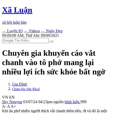
Xã Luận
xã hội luận bàn
Luyện IQ
Videos
Ngày Đẹp
09:09:09 AM, Thứ Abc 09/09/2021
Chuyên gia khuyến cáo vắt
chanh vào tô phở mang lại
nhiều lợi ích sức khỏe bất ngờ
Gia Đình
Chăm Sóc Sức Khoẻ
VN
EN
Sky Nguyen
03/07/24 04:23pm
nguồn
bình luận
999
A-
A
A+
Khi ăn phở nhiều người thích vắt chanh thêm tiêu, ớt và đó là một