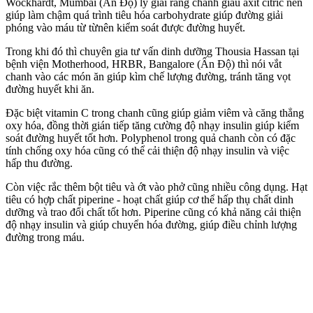
Wockhardt, Mumbai (Ấn Độ) lý giải rằng chanh giàu axit citric nên
giúp làm chậm quá trình tiêu hóa carbohydrate giúp đường giải
phóng vào máu từ từnên kiểm soát được đường huyết.
Trong khi đó thì chuyên gia tư vấn dinh dưỡng Thousia Hassan tại
bệnh viện Motherhood, HRBR, Bangalore (Ấn Độ) thì nói vắt
chanh vào các món ăn giúp kìm chế lượng đường, tránh tăng vọt
đường huyết khi ăn.
Đặc biệt vitamin C trong chanh cũng giúp giảm viêm và căng thẳng
oxy hóa, đồng thời gián tiếp tăng cường độ nhạy insulin giúp kiểm
soát đường huyết tốt hơn. Polyphenol trong quả chanh còn có đặc
tính chống oxy hóa cũng có thể cải thiện độ nhạy insulin và việc
hấp thu đường.
Còn việc rắc thêm bột tiêu và ớt vào phở cũng nhiều công dụng. Hạt
tiêu có hợp chất piperine - hoạt chất giúp c‌ơ th‌ể hấp thụ chất dinh
dưỡng và trao đổi chất tốt hơn. Piperine cũng có khả năng cải thiện
độ nhạy insulin và giúp chuyển hóa đường, giúp điều chỉnh lượng
đường trong máu.