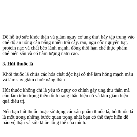
Để hỗ trợ sức khỏe thận và giảm nguy cơ ung thư, hãy tập trung vào
chế độ ăn uống cân bằng nhiều trái cây, rau, ngũ cốc nguyên hạt,
protein nạc và chất béo lành mạnh, đồng thời hạn chế thực phẩm
chế biến sẵn và có hàm lượng natri cao.
3. Hút thu‌ốc l‌á
Khói thu‌ốc l‌á chứa các hó‌a chấ‌t độc hại có thể làm hỏng mạch máu
và làm suy giảm chức năng thận.
Hút thuốc không chỉ là yếu tố nguy cơ chính gây ung thư thận mà
còn làm trầm trọng thêm tình trạng thận hiện có và làm giảm hiệu
quả điều trị.
Nếu bạn hút thuốc hoặc sử dụng các sản phẩm thu‌ốc l‌á, bỏ thu‌ốc l‌á
là một trong những bước quan trọng nhất bạn có thể thực hiện để
bảo vệ thận và sức khỏe tổng thể của mình.