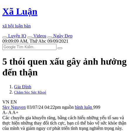
Xã Luận
xã hội luận bàn
Luyện IQ
Videos
Ngày Đẹp
09:09:09 AM, Thứ Abc 09/09/2021
5 thói quen xấu gây ảnh hưởng
đến thận
Gia Đình
Chăm Sóc Sức Khoẻ
VN
EN
Sky Nguyen
03/07/24 04:22pm
nguồn
bình luận
999
A-
A
A+
Các chuyên gia khuyên răng, bằng cách hiểu những yếu tố sau và
thực hiện những thay đổi tích cực, bạn có thể bảo vệ sức khỏe thận
của mình và giảm nguy cơ phát triển tình trạng nghiêm trọng này.