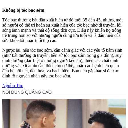
Không bị tóc bạc sớm
Tóc bạc thường bắt đầu xuất hiện từ độ tuổi 35 đến 45, nhưng một
số người có thể trì hoãn sự xuất hiện của tóc bạc nhờ di truyền, lối
sống lành mạnh và thái độ sống tích cực. Điều này khiến họ trông
trẻ trung hơn so với những người cùng lứa tuổi và là dấu hiệu của
sức khỏe tốt hoặc tuổi thọ cao.
Ngược lại, nếu tóc bạc sớm, cần cảnh giác với các yếu tố bẩm sinh
(như bất thường di truyền, tiền sử tóc bạc sớm trong gia đình), suy
dinh dưỡng (đặc biệt ở những người kén ăn), thiếu các chất dinh
dưỡng và axit amin cần thiết cho c‌ơ th‌ể, hoặc các bệnh liên quan
đến hệ nội tiết, tiêu hóa, và bạch biến. Bạn nên gặp bác sĩ để xác
định rõ nguyên nhân gây tóc bạc sớm.
Nguồn Tin: