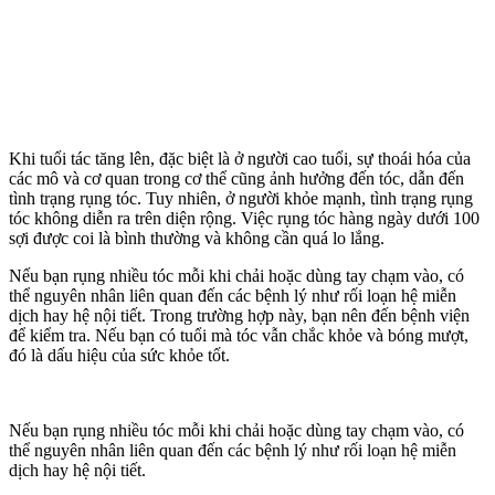
Khi tuổi tác tăng lên, đặc biệt là ở người cao tuổi, sự thoái hóa của
các mô và cơ quan trong c‌ơ th‌ể cũng ảnh hưởng đến tóc, dẫn đến
tình trạng rụng tóc. Tuy nhiên, ở người khỏe mạnh, tình trạng rụng
tóc không diễn ra trên diện rộng. Việc rụng tóc hàng ngày dưới 100
sợi được coi là bình thường và không cần quá lo lắng.
Nếu bạn rụng nhiều tóc mỗi khi chải hoặc dùng tay chạm vào, có
thể nguyên nhân liên quan đến các bệnh lý như rối loạn hệ miễn
dịch hay hệ nội tiết. Trong trường hợp này, bạn nên đến bệnh viện
để kiểm tra. Nếu bạn có tuổi mà tóc vẫn chắc khỏe và bóng mượt,
đó là dấu hiệu của sức khỏe tốt.
Nếu bạn rụng nhiều tóc mỗi khi chải hoặc dùng tay chạm vào, có
thể nguyên nhân liên quan đến các bệnh lý như rối loạn hệ miễn
dịch hay hệ nội tiết.