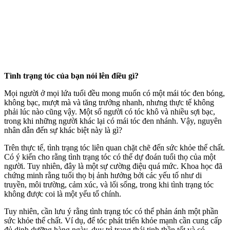
Tình trạng tóc của bạn nói lên điều gì?
Mọi người ở mọi lứa tuổi đều mong muốn có một mái tóc đen bóng,
không bạc, mượt mà và tăng trưởng nhanh, nhưng thực tế không
phải lúc nào cũng vậy. Một số người có tóc khô và nhiều sợi bạc,
trong khi những người khác lại có mái tóc đen nhánh. Vậy, nguyên
nhân dẫn đến sự khác biệt này là gì?
Trên thực tế, tình trạng tóc liên quan chặt chẽ đến sức khỏe thể chất.
Có ý kiến cho rằng tình trạng tóc có thể dự đoán tuổi thọ của một
người. Tuy nhiên, đây là một sự cường điệu quá mức. Khoa học đã
chứng minh rằng tuổi thọ bị ảnh hưởng bởi các yếu tố như di
truyền, môi trường, cảm xúc, và lối sống, trong khi tình trạng tóc
không được coi là một yếu tố chính.
Tuy nhiên, cần lưu ý rằng tình trạng tóc có thể phản ánh một phần
sức khỏe thể chất. Ví dụ, để tóc phát triển khỏe mạnh cần cung cấp
đủ dinh dưỡng hàng ngày, duy trì trạng thái tinh thần tốt và có