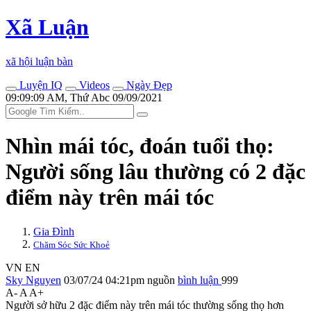
Xã Luận
xã hội luận bàn
Luyện IQ
Videos
Ngày Đẹp
09:09:09 AM, Thứ Abc 09/09/2021
Nhìn mái tóc, đoán tuổi thọ:
Người sống lâu thường có 2 đặc
điểm này trên mái tóc
Gia Đình
Chăm Sóc Sức Khoẻ
VN
EN
Sky Nguyen
03/07/24 04:21pm
nguồn
bình luận
999
A-
A
A+
Người sở hữu 2 đặc điểm này trên mái tóc thường sống thọ hơn