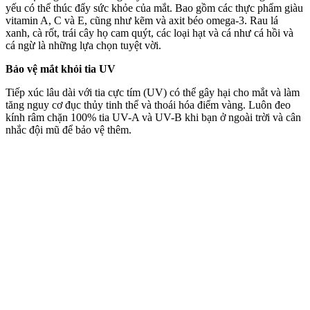
yếu có thể thúc đẩy sức khỏe của mắt. Bao gồm các thực phẩm giàu
vitamin A, C và E, cũng như kẽm và axit béo omega-3. Rau lá
xanh, cà rốt, trái cây họ cam quýt, các loại hạt và cá như cá hồi và
cá ngừ là những lựa chọn tuyệt vời.
Bảo vệ mắt khỏi tia UV
Tiếp xúc lâu dài với tia cực tím (UV) có thể gây hại cho mắt và làm
tăng nguy cơ đục thủy tinh thể và thoái hóa điểm vàng. Luôn đeo
kính râm chặn 100% tia UV-A và UV-B khi bạn ở ngoài trời và cân
nhắc đội mũ để bảo vệ thêm.