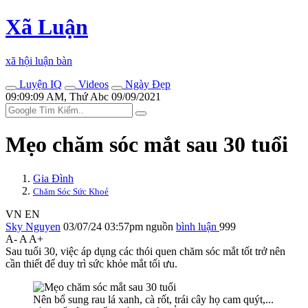
Xã Luận
xã hội luận bàn
Luyện IQ
Videos
Ngày Đẹp
09:09:09 AM, Thứ Abc 09/09/2021
Mẹo chăm sóc mắt sau 30 tuổi
Gia Đình
Chăm Sóc Sức Khoẻ
VN
EN
Sky Nguyen
03/07/24 03:57pm
nguồn
bình luận
999
A-
A
A+
Sau tuổi 30, việc áp dụng các thói quen chăm sóc mắt tốt trở nên
cần thiết để duy trì sức khỏe mắt tối ưu.
Nên bổ sung rau lá xanh, cà rốt, trái cây họ cam quýt,...