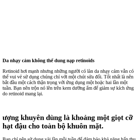
Da nhạ‌y cả‌m không thể dung nạp retinoids
Retinoid hơi mạnh nhưng những người có làn da nhạ‌y cả‌m vẫn có
thể vui vẻ sử dụng chúng chỉ với một chút sửa đổi. Tốt nhất là nên
bắt đầu một cách thận trọng với ứng dụng một hoặc hai lần một
tuần. Bạn nên trộn nó lên trên kem dưỡng ẩm để giảm sự kích ứng
do retinoid mang lại.
ượng khuyên dùng là khoảng một giọt cỡ
hạt đậu cho toàn bộ khuôn mặt.
Bạn chỉ nên sử dụng vài lần mỗi tuần để đảm bảo khả năng hấp thụ