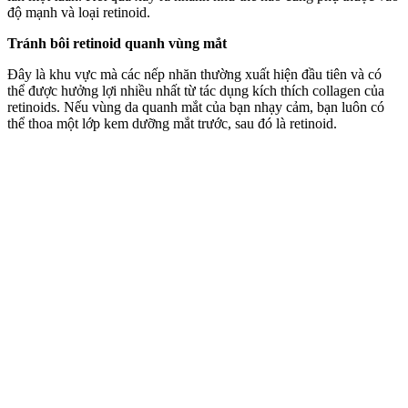
độ mạnh và loại retinoid.
Tránh bôi retinoid quanh vùng mắt
Đây là khu vực mà các nếp nhăn thường xuất hiện đầu tiên và có
thể được hưởng lợi nhiều nhất từ tác dụng kíc‌h thí‌ch collagen của
retinoids. Nếu vùng da quanh mắt của bạn nhạ‌y cả‌m, bạn luôn có
thể thoa một lớp kem dưỡng mắt trước, sau đó là retinoid.