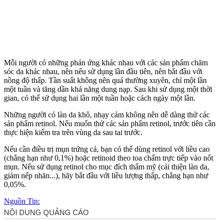
Mỗi người có những phản ứng khác nhau với các sản phẩm chăm
sóc da khác nhau, nên nếu sử dụng lần đầu tiên, nên bắt đầu với
nồng độ thấp. Tần suất không nên quá thường xuyên, chỉ một lần
một tuần và tăng dần khả năng dung nạp. Sau khi sử dụng một thời
gian, có thể sử dụng hai lần một tuần hoặc cách ngày một lần.
Những người có làn da khô, nhạ‌y cả‌m không nên dễ dàng thử các
sản phẩm retinol. Nếu muốn thử các sản phẩm retinol, trước tiên cần
thực hiện kiểm tra trên vùng da sau tai trước.
Nếu cần điều trị mụn trứng cá, bạn có thể dùng retinol với liều cao
(chẳng hạn như 0,1%) hoặc retinoid theo toa chấm trực tiếp vào nốt
mụn. Nếu sử dụng retinol cho mục đích thẩm mỹ (cải thiện làn da,
giảm nếp nhăn...), hãy bắt đầu với liều lượng thấp, chẳng hạn như
0,05%.
Nguồn Tin: