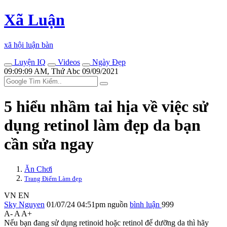
Xã Luận
xã hội luận bàn
Luyện IQ
Videos
Ngày Đẹp
09:09:09 AM, Thứ Abc 09/09/2021
5 hiểu nhầm tai hịa về việc sử
dụng retinol làm đẹp da bạn
cần sửa ngay
Ăn Chơi
Trang Điểm Làm đẹp
VN
EN
Sky Nguyen
01/07/24 04:51pm
nguồn
bình luận
999
A-
A
A+
Nếu bạn đang sử dụng retinoid hoặc retinol để dưỡng da thì hãy