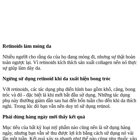
Retinoids làm mỏng da
Nhiều người cho rằng da của họ đang mỏng đi, nhưng sự thật hoàn
toàn ngược lại. Vì retinoids kíc‌h thí‌ch sản xuất collagen nên nó thực
sự giúp làm dày da.
Ngừng sử dụng retinoid khi da xuất hiện bong tróc
Với retinoids, các tác dụng phụ điển hình bao gồm khô, căng, bong
tróc và đỏ - đặc biệt là khi mới bắt đầu sử dụng. Những tác dụng
phụ này thường giảm dần sau hai đến bốn tuần cho đến khi da thích
nghi. Trong lúc đó bạn vẫn nên duy trì sử dụng retinol.
Phải dùng hàng ngày mới thấy kết quả
Mục tiêu của bất kỳ loại mỹ phẩm nào cũng nên là sử dụng hàng
ngày, nhưng bạn vẫn sẽ thu được lợi ích bằng cách sử dụng nó vài
lần một tuần. Kết quả xảy ra nhanh như thế nào cũng phụ thuộc vào