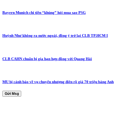
Bayern Munich chi tiền “khủng” hỏi mua sao PSG
Huỳnh Như không ra nước ngoài, đồng ý trở lại CLB TP.HCM I
CLB CAHN chuẩn bị gia hạn hợp đồng với Quang Hải
MU bị cảnh báo về vụ chuyển nhượng điên rồ giá 70 triệu bảng Anh
Gửi Msg