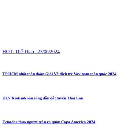
HOT: Thể Thao : 23/06/2024
TP HCM nhất toàn đoàn Giải Vô địch trẻ Vovinam toàn quốc 2024
HLV Kiatisak sẵn sàng dẫn dắt tuyển Thái Lan
Ecuador thua ngược trận ra quân Copa America 2024