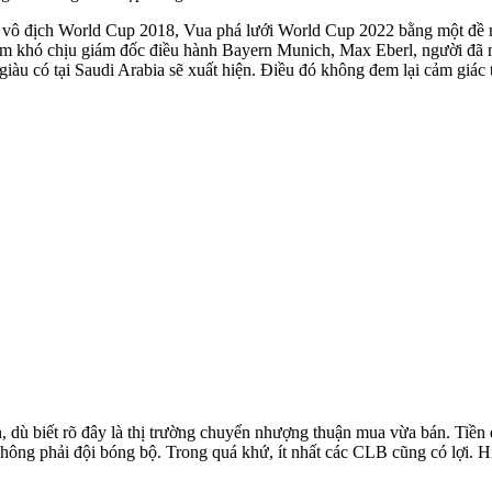
 vô địch World Cup 2018, Vua phá lưới World Cup 2022 bằng một đề ng
 làm khó chịu giám đốc điều hành Bayern Munich, Max Eberl, người đã 
iàu có tại Saudi Arabia sẽ xuất hiện. Điều đó không đem lại cảm giác t
n, dù biết rõ đây là thị trường chuyển nhượng thuận mua vừa bán. Tiền
g không phải đội bóng bộ. Trong quá khứ, ít nhất các CLB cũng có lợi. 