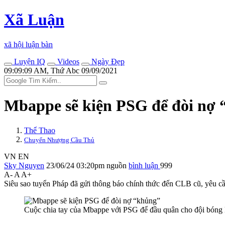
Xã Luận
xã hội luận bàn
Luyện IQ
Videos
Ngày Đẹp
09:09:09 AM, Thứ Abc 09/09/2021
Mbappe sẽ kiện PSG để đòi nợ
Thể Thao
Chuyển Nhượng Cầu Thủ
VN
EN
Sky Nguyen
23/06/24 03:20pm
nguồn
bình luận
999
A-
A
A+
Siêu sao tuyển Pháp đã gửi thông báo chính thức đến CLB cũ, yêu cầ
Cuộc chia tay của Mbappe với PSG để đầu quân cho đội bóng l