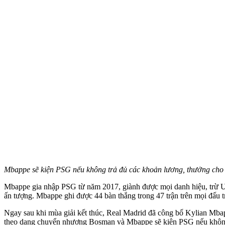
Mbappe sẽ kiện PSG nếu không trả đủ các khoản lương, thưởng cho
Mbappe gia nhập PSG từ năm 2017, giành được mọi danh hiệu, trừ UE
ấn tượng. Mbappe ghi được 44 bàn thắng trong 47 trận trên mọi đấu 
Ngay sau khi mùa giải kết thúc, Real Madrid đã công bố Kylian Mba
theo dạng chuyển nhượng Bosman và Mbappe sẽ kiện PSG nếu khôn