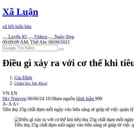
Xã Luận
xã hội luận bàn
Luyện IQ
Videos
Ngày Đẹp
09:09:09 AM, Thứ Abc 09/09/2021
Điều gì xảy ra với c‌ơ th‌ể khi 
Gia Đình
Chăm Sóc Sức Khoẻ
VN
EN
Sky Nguyen
06/06/24 10:58am
nguồn
bình luận
999
A-
A
A+
Tiêu thụ 25g chất đạm mỗi ngày vào bữa sáng sẽ giúp từ việc quản lý
Tiêu thụ 25g chất đạm mỗi ngày vào bữa sáng sẽ giúp từ việc 