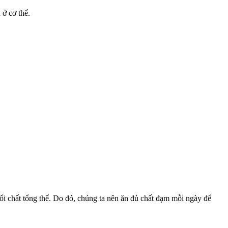
 c‌ơ th‌ể.
đổi chất tổng thể. Do đó, chúng ta nên ăn đủ chất đạm mỗi ngày để