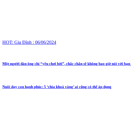
HOT: Gia Đình : 06/06/2024
Một người đàn ông chỉ “yêu chơi bời”, chắc chắn sẽ không bao giờ nói với bạn
Nuôi dạy con hạnh phúc: 5 ‘chìa khoá vàng’ ai cũng có thể áp dụng