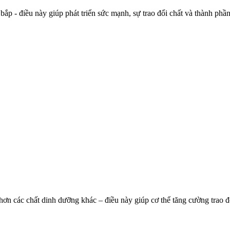
p - điều này giúp phát triển sức mạnh, sự trao đổi chất và thành phần ở
 hơn các chất dinh dưỡng khác – điều này giúp c‌ơ th‌ể tăng cường trao 