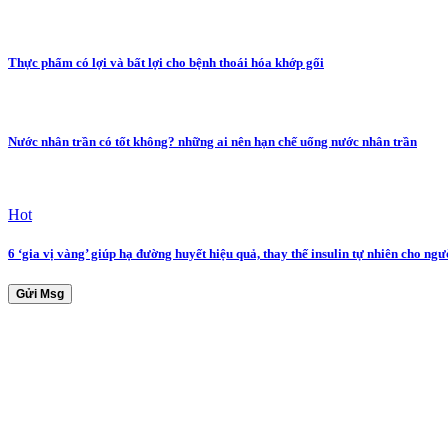
Thực phẩm có lợi và bất lợi cho bệnh thoái hóa khớp gối
Nước nhân trần có tốt không? những ai nên hạn chế uống nước nhân trần
Hot
6 ‘gia vị vàng’ giúp hạ đường huyết hiệu quả, thay thế insulin tự nhiên cho ngư
Gửi Msg