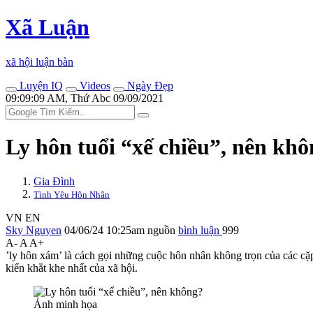
Xã Luận
xã hội luận bàn
Luyện IQ
Videos
Ngày Đẹp
09:09:09 AM, Thứ Abc 09/09/2021
Ly hôn tuổi “xế chiều”, nên kh
Gia Đình
Tình Yêu Hôn Nhân
VN
EN
Sky Nguyen
04/06/24 10:25am
nguồn
bình luận
999
A-
A
A+
’ly hôn xám’ là cách gọi những cuộc hôn nhân không trọn của các cặ
kiến khắt khe nhất của xã hội.
Ảnh minh họa