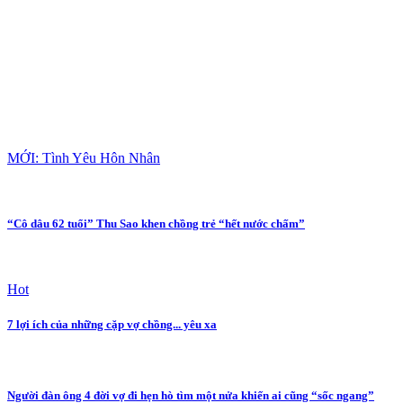
MỚI: Tình Yêu Hôn Nhân
“Cô dâu 62 tuổi” Thu Sao khen chồng trẻ “hết nước chấm”
Hot
7 lợi ích của những cặp vợ chồng... yêu xa
Người đàn ông 4 đời vợ đi hẹn hò tìm một nửa khiến ai cũng “sốc ngang”