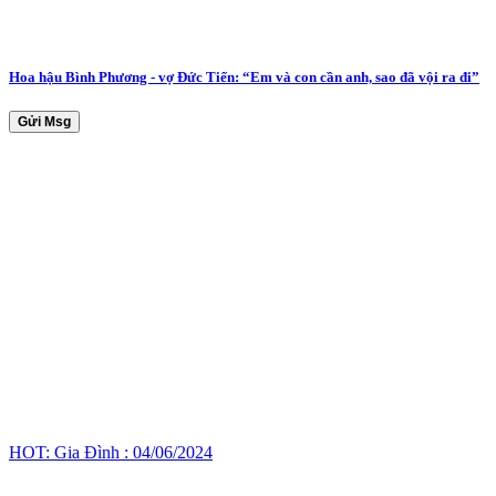
Hoa hậu Bình Phương - vợ Đức Tiến: “Em và con cần anh, sao đã vội ra đi”
Gửi Msg
HOT: Gia Đình : 04/06/2024