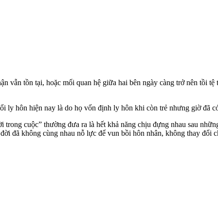
vẫn tồn tại, hoặc mối quan hệ giữa hai bên ngày càng trở nên tồi tệ t
ổi ly hôn hiện nay là do họ vốn định ly hôn khi còn trẻ nhưng giờ đã có
 trong cuộc” thường đưa ra là hết khả năng chịu đựng nhau sau những
ạn đời đã không cùng nhau nỗ lực để vun bồi hôn nhân, không thay đổi c