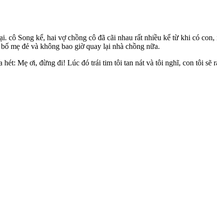
bại. cô Song kể, hai vợ chồng cô đã cãi nhau rất nhiều kể từ khi có con
 bố mẹ đẻ và không bao giờ quay lại nhà chồng nữa.
ét: Mẹ ơi, đừng đi! Lúc đó trái tim tôi tan nát và tôi nghĩ, con tôi sẽ ra