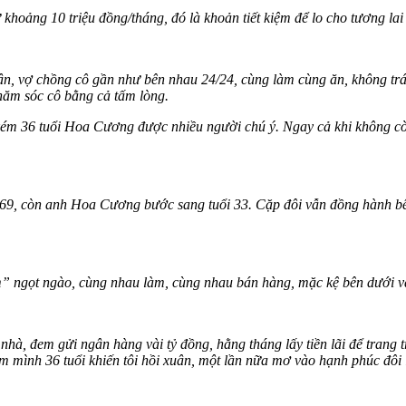
 khoảng 10 triệu đồng/tháng, đó là khoản tiết kiệm để lo cho tương lai
ận, vợ chồng cô gần như bên nhau 24/24, cùng làm cùng ăn, không trá
hăm sóc cô bằng cả tấm lòng.
kém 36 tuổi Hoa Cương được nhiều người chú ý. Ngay cả khi không cò
9, còn anh Hoa Cương bước sang tuổi 33. Cặp đôi vẫn đồng hành bên 
em” ngọt ngào, cùng nhau làm, cùng nhau bán hàng, mặc kệ bên dưới v
à, đem gửi ngân hàng vài tỷ đồng, hằng tháng lấy tiền lãi để trang t
m mình 36 tuổi khiến tôi hồi xuân, một lần nữa mơ vào hạnh phúc đôi 