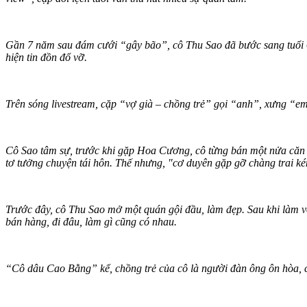
Gần 7 năm sau đám cưới “gây bão”, cô Thu Sao đã bước sang tuổi 6
hiện tin đồn đổ vỡ.
Trên sóng livestream, cặp “vợ già – chồng trẻ” gọi “anh”, xưng “
Cô Sao tâm sự, trước khi gặp Hoa Cương, cô từng bán một nửa căn nh
tơ tưởng chuyện tái hôn. Thế nhưng, "cơ duyên gặp gỡ chàng trai ké
Trước đây, cô Thu Sao mở một quán gội đầu, làm đẹp. Sau khi làm 
bán hàng, đi đâu, làm gì cũng có nhau.
“Cô dâu Cao Bằng” kể, chồng trẻ của cô là người đàn ông ôn hòa, c