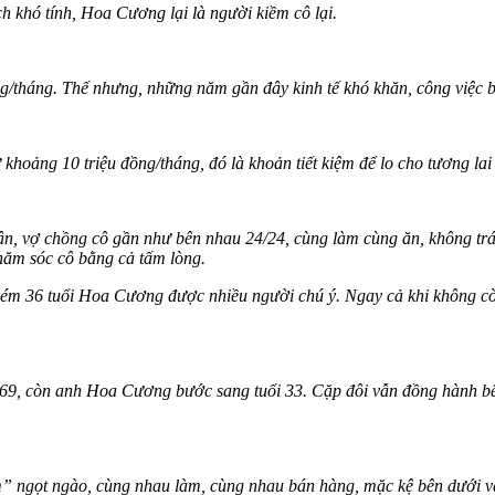
h khó tính, Hoa Cương lại là người kiềm cô lại.
g/tháng. Thế nhưng, những năm gần đây kinh tế khó khăn, công việc 
 khoảng 10 triệu đồng/tháng, đó là khoản tiết kiệm để lo cho tương lai
ận, vợ chồng cô gần như bên nhau 24/24, cùng làm cùng ăn, không trá
hăm sóc cô bằng cả tấm lòng.
kém 36 tuổi Hoa Cương được nhiều người chú ý. Ngay cả khi không cò
9, còn anh Hoa Cương bước sang tuổi 33. Cặp đôi vẫn đồng hành bên 
em” ngọt ngào, cùng nhau làm, cùng nhau bán hàng, mặc kệ bên dưới v