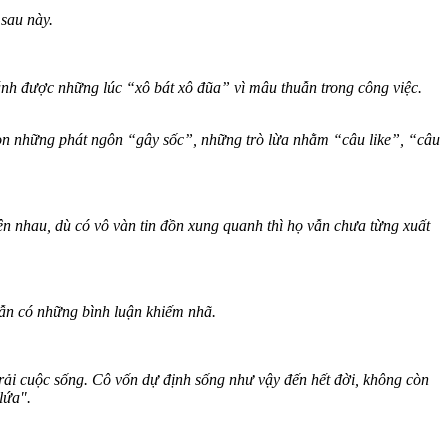
 sau này.
nh được những lúc “xô bát xô đũa” vì mâu thuẫn trong công việc.
n những phát ngôn “gây sốc”, những trò lừa nhằm “câu like”, “câu
nhau, dù có vô vàn tin đồn xung quanh thì họ vẫn chưa từng xuất
ẫn có những bình luận khiếm nhã.
rải cuộc sống. Cô vốn dự định sống như vậy đến hết đời, không còn
lứa".