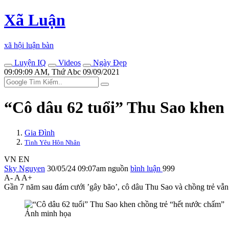
Xã Luận
xã hội luận bàn
Luyện IQ
Videos
Ngày Đẹp
09:09:09 AM, Thứ Abc 09/09/2021
“Cô dâu 62 tuổi” Thu Sao khen
Gia Đình
Tình Yêu Hôn Nhân
VN
EN
Sky Nguyen
30/05/24 09:07am
nguồn
bình luận
999
A-
A
A+
Gần 7 năm sau đám cưới ’gây bão’, cô dâu Thu Sao và chồng trẻ vẫn 
Ảnh minh họa