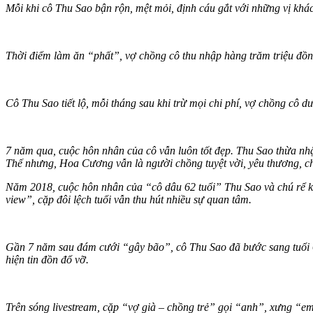
Mỗi khi cô Thu Sao bận rộn, mệt mỏi, định cáu gắt với những vị khác
Thời điểm làm ăn “phất”, vợ chồng cô thu nhập hàng trăm triệu đồn
Cô Thu Sao tiết lộ, mỗi tháng sau khi trừ mọi chi phí, vợ chồng cô dư
7 năm qua, cuộc hôn nhân của cô vẫn luôn tốt đẹp. Thu Sao thừa nh
Thế nhưng, Hoa Cương vẫn là người chồng tuyệt vời, yêu thương, c
Năm 2018, cuộc hôn nhân của “cô dâu 62 tuổi” Thu Sao và chú rể 
view”, cặp đôi lệch tuổi vẫn thu hút nhiều sự quan tâm.
Gần 7 năm sau đám cưới “gây bão”, cô Thu Sao đã bước sang tuổi 6
hiện tin đồn đổ vỡ.
Trên sóng livestream, cặp “vợ già – chồng trẻ” gọi “anh”, xưng “