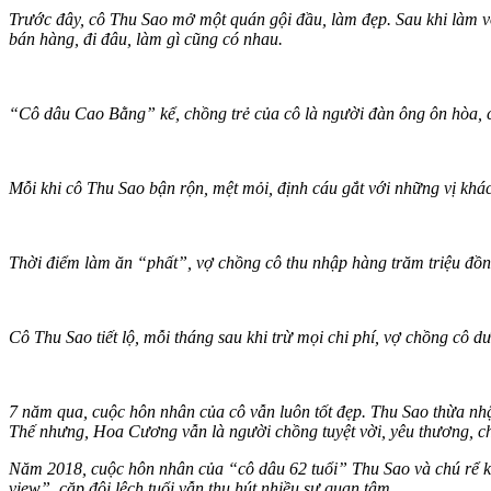
Trước đây, cô Thu Sao mở một quán gội đầu, làm đẹp. Sau khi làm 
bán hàng, đi đâu, làm gì cũng có nhau.
“Cô dâu Cao Bằng” kể, chồng trẻ của cô là người đàn ông ôn hòa, c
Mỗi khi cô Thu Sao bận rộn, mệt mỏi, định cáu gắt với những vị khác
Thời điểm làm ăn “phất”, vợ chồng cô thu nhập hàng trăm triệu đồn
Cô Thu Sao tiết lộ, mỗi tháng sau khi trừ mọi chi phí, vợ chồng cô dư
7 năm qua, cuộc hôn nhân của cô vẫn luôn tốt đẹp. Thu Sao thừa nh
Thế nhưng, Hoa Cương vẫn là người chồng tuyệt vời, yêu thương, c
Năm 2018, cuộc hôn nhân của “cô dâu 62 tuổi” Thu Sao và chú rể 
view”, cặp đôi lệch tuổi vẫn thu hút nhiều sự quan tâm.