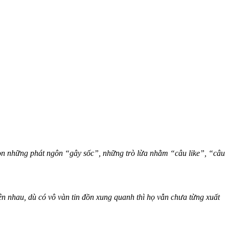
n những phát ngôn “gây sốc”, những trò lừa nhằm “câu like”, “câu
nhau, dù có vô vàn tin đồn xung quanh thì họ vẫn chưa từng xuất