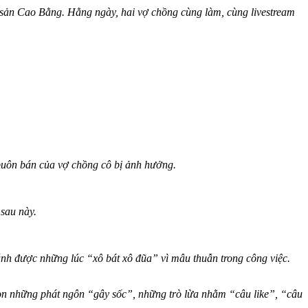
sản Cao Bằng. Hằng ngày, hai vợ chồng cùng làm, cùng livestream
buôn bán của vợ chồng cô bị ảnh hưởng.
 sau này.
nh được những lúc “xô bát xô đũa” vì mâu thuẫn trong công việc.
n những phát ngôn “gây sốc”, những trò lừa nhằm “câu like”, “câu