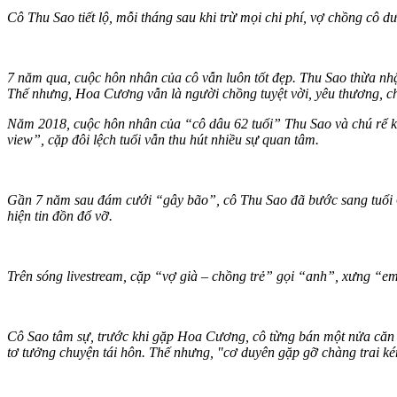
Cô Thu Sao tiết lộ, mỗi tháng sau khi trừ mọi chi phí, vợ chồng cô dư
7 năm qua, cuộc hôn nhân của cô vẫn luôn tốt đẹp. Thu Sao thừa nh
Thế nhưng, Hoa Cương vẫn là người chồng tuyệt vời, yêu thương, c
Năm 2018, cuộc hôn nhân của “cô dâu 62 tuổi” Thu Sao và chú rể 
view”, cặp đôi lệch tuổi vẫn thu hút nhiều sự quan tâm.
Gần 7 năm sau đám cưới “gây bão”, cô Thu Sao đã bước sang tuổi 6
hiện tin đồn đổ vỡ.
Trên sóng livestream, cặp “vợ già – chồng trẻ” gọi “anh”, xưng “
Cô Sao tâm sự, trước khi gặp Hoa Cương, cô từng bán một nửa căn nh
tơ tưởng chuyện tái hôn. Thế nhưng, "cơ duyên gặp gỡ chàng trai ké