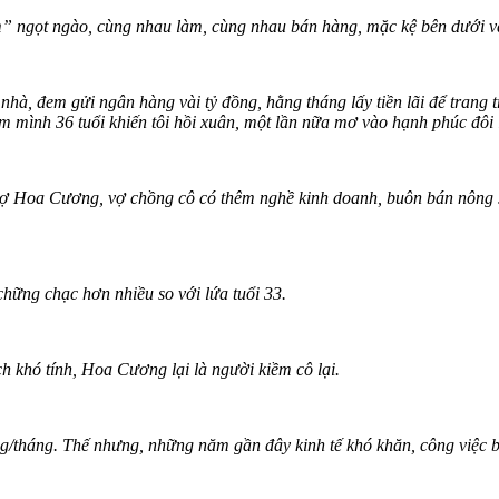
em” ngọt ngào, cùng nhau làm, cùng nhau bán hàng, mặc kệ bên dưới v
à, đem gửi ngân hàng vài tỷ đồng, hằng tháng lấy tiền lãi để trang t
m mình 36 tuổi khiến tôi hồi xuân, một lần nữa mơ vào hạnh phúc đôi 
vợ Hoa Cương, vợ chồng cô có thêm nghề kinh doanh, buôn bán nông 
hững chạc hơn nhiều so với lứa tuổi 33.
h khó tính, Hoa Cương lại là người kiềm cô lại.
g/tháng. Thế nhưng, những năm gần đây kinh tế khó khăn, công việc 