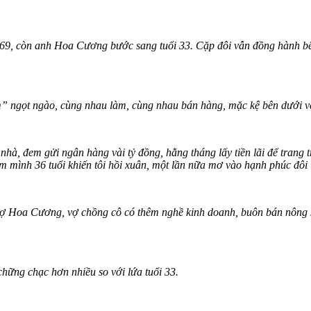
9, còn anh Hoa Cương bước sang tuổi 33. Cặp đôi vẫn đồng hành bên 
em” ngọt ngào, cùng nhau làm, cùng nhau bán hàng, mặc kệ bên dưới v
à, đem gửi ngân hàng vài tỷ đồng, hằng tháng lấy tiền lãi để trang t
m mình 36 tuổi khiến tôi hồi xuân, một lần nữa mơ vào hạnh phúc đôi 
vợ Hoa Cương, vợ chồng cô có thêm nghề kinh doanh, buôn bán nông 
hững chạc hơn nhiều so với lứa tuổi 33.