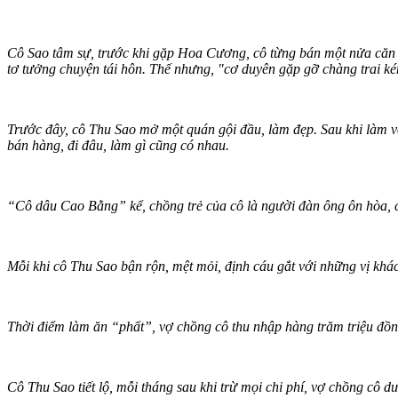
Cô Sao tâm sự, trước khi gặp Hoa Cương, cô từng bán một nửa căn nh
tơ tưởng chuyện tái hôn. Thế nhưng, "cơ duyên gặp gỡ chàng trai ké
Trước đây, cô Thu Sao mở một quán gội đầu, làm đẹp. Sau khi làm 
bán hàng, đi đâu, làm gì cũng có nhau.
“Cô dâu Cao Bằng” kể, chồng trẻ của cô là người đàn ông ôn hòa, c
Mỗi khi cô Thu Sao bận rộn, mệt mỏi, định cáu gắt với những vị khác
Thời điểm làm ăn “phất”, vợ chồng cô thu nhập hàng trăm triệu đồn
Cô Thu Sao tiết lộ, mỗi tháng sau khi trừ mọi chi phí, vợ chồng cô dư