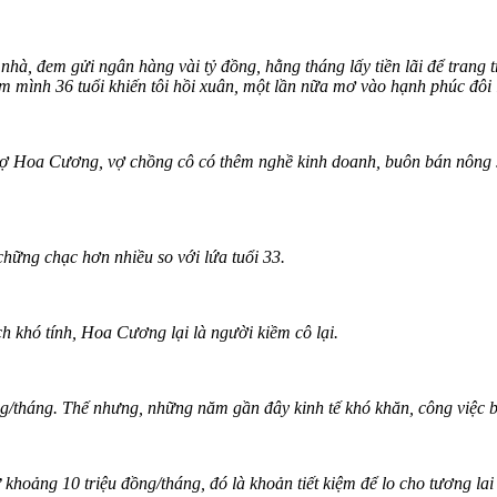
à, đem gửi ngân hàng vài tỷ đồng, hằng tháng lấy tiền lãi để trang t
m mình 36 tuổi khiến tôi hồi xuân, một lần nữa mơ vào hạnh phúc đôi 
vợ Hoa Cương, vợ chồng cô có thêm nghề kinh doanh, buôn bán nông 
hững chạc hơn nhiều so với lứa tuổi 33.
h khó tính, Hoa Cương lại là người kiềm cô lại.
g/tháng. Thế nhưng, những năm gần đây kinh tế khó khăn, công việc 
 khoảng 10 triệu đồng/tháng, đó là khoản tiết kiệm để lo cho tương lai