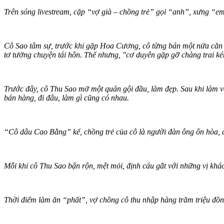
Trên sóng livestream, cặp “vợ già – chồng trẻ” gọi “anh”, xưng “
Cô Sao tâm sự, trước khi gặp Hoa Cương, cô từng bán một nửa căn nh
tơ tưởng chuyện tái hôn. Thế nhưng, "cơ duyên gặp gỡ chàng trai ké
Trước đây, cô Thu Sao mở một quán gội đầu, làm đẹp. Sau khi làm 
bán hàng, đi đâu, làm gì cũng có nhau.
“Cô dâu Cao Bằng” kể, chồng trẻ của cô là người đàn ông ôn hòa, c
Mỗi khi cô Thu Sao bận rộn, mệt mỏi, định cáu gắt với những vị khác
Thời điểm làm ăn “phất”, vợ chồng cô thu nhập hàng trăm triệu đồn