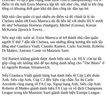
điểm và tên tuổi Enzo Maresca lập tức nổi như cồn, nhất là khi ông
từng có khoảng thời gian khá dài làm công tác đào tạo trẻ.
Một nhà cầm quân có quá nhiều ưu điểm và đó chính là lý do
Chelsea nhắm tới Enzo Maresca dù đã liên hệ với nhiều HLV trước
đó như Sebastian Hoeness (Stuttgart), Michel (Girona), Kieran
McKenna (Ipswich Town)…
Nếu mọi việc suôn sẻ, Enzo Maresca sẽ trở thành nhà cầm quân
người Ý thứ 7 dẫn dắt Chelsea, sau những đồng hương tên tuổi lẫy
lừng như Gianluca Vialli, Claudio Ranieri, Carlo Ancelotti, Roberto
Di Matteo, Antonio Conte và Maurizio Sarri.
Trừ Ranieri không giành được danh hiệu nào, các HLV còn lại đã
góp công sức không nhỏ để tạo dựng danh tiếng cho "The Blues" ở
kỷ nguyên Roman Abramovich.
Nếu Gianluca Vialli giành hàng loạt danh hiệu từ Cúp Liên đoàn
Anh, Siêu cúp Anh, Cúp C2 đến Siêu cúp châu Âu thì Carlo
Ancelotti cũng mang về FA Cup, Ngoại hạng Anh, Siêu cúp Anh.
Roberto di Matteo giành danh hiệu FA Cup và vô địch Champions
League trong khi Maurizio Sarri giành danh hiệu Europa League.