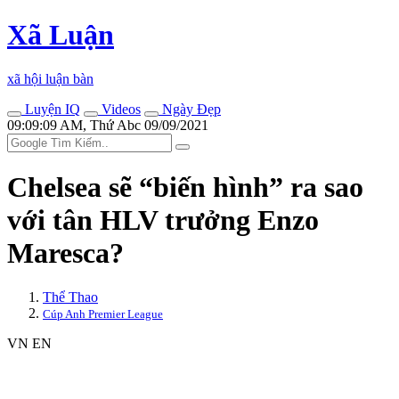
Xã Luận
xã hội luận bàn
Luyện IQ
Videos
Ngày Đẹp
09:09:09 AM, Thứ Abc 09/09/2021
Chelsea sẽ “biến hình” ra sao
với tân HLV trưởng Enzo
Maresca?
Thể Thao
Cúp Anh Premier League
VN
EN