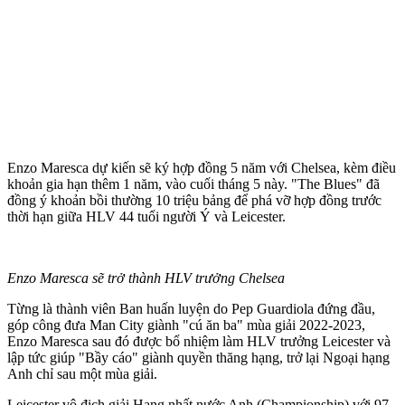
Enzo Maresca dự kiến sẽ ký hợp đồng 5 năm với Chelsea, kèm điều
khoản gia hạn thêm 1 năm, vào cuối tháng 5 này. "The Blues" đã
đồng ý khoản bồi thường 10 triệu bảng để phá vỡ hợp đồng trước
thời hạn giữa HLV 44 tuổi người Ý và Leicester.
Enzo Maresca sẽ trở thành HLV trưởng Chelsea
Từng là thành viên Ban huấn luyện do Pep Guardiola đứng đầu,
góp công đưa Man City giành "cú ăn ba" mùa giải 2022-2023,
Enzo Maresca sau đó được bổ nhiệm làm HLV trưởng Leicester và
lập tức giúp "Bầy cáo" giành quyền thăng hạng, trở lại Ngoại hạng
Anh chỉ sau một mùa giải.
Leicester vô địch giải Hạng nhất nước Anh (Championship) với 97