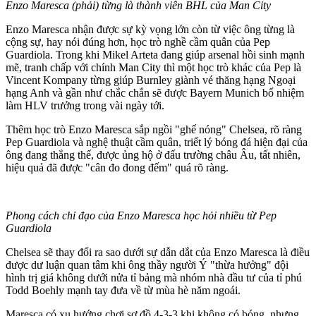
Enzo Maresca (phải) từng là thành viên BHL của Man City
Enzo Maresca nhận được sự kỳ vọng lớn còn từ việc ông từng là
cộng sự, hay nói đúng hơn, học trò nghề cầm quân của Pep
Guardiola. Trong khi Mikel Arteta đang giúp ars‌enal hồi sinh mạnh
mẽ, tranh chấp với chính Man City thì một học trò khác của Pep là
Vincent Kompany từng giúp Burnley giành vé thăng hạng Ngoại
hạng Anh và gần như chắc chắn sẽ được Bayern Munich bổ nhiệm
làm HLV trưởng trong vài ngày tới.
Thêm học trò Enzo Maresca sắp ngồi "ghế nóng" Chelsea, rõ ràng
Pep Guardiola và nghệ thuật cầm quân, triết lý bóng đá hiện đại của
ông đang thắng thế, được ủng hộ ở đấu trường châu Âu, tất nhiên,
hiệu quả đã được "cân đo đong đếm" quá rõ ràng.
Phong cách chỉ đạo của Enzo Maresca học hỏi nhiều từ Pep
Guardiola
Chelsea sẽ thay đổi ra sao dưới sự dẫn dắt của Enzo Maresca là điều
được dư luận quan tâm khi ông thầy người Ý "thừa hưởng" đội
hình trị giá không dưới nửa tỉ bảng mà nhóm nhà đầu tư của tỉ phú
Todd Boehly mạnh tay đưa về từ mùa hè năm ngoái.
Maresca có xu hướng chơi sơ đồ 4-3-3 khi không có bóng, nhưng