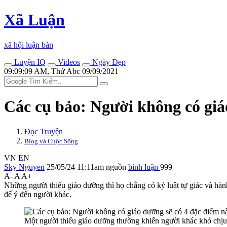
Xã Luận
xã hội luận bàn
Luyện IQ
Videos
Ngày Đẹp
09:09:09 AM, Thứ Abc 09/09/2021
Các cụ bảo: Người không có giá
Đọc Truyện
Blog và Cuộc Sống
VN
EN
Sky Nguyen
25/05/24 11:11am
nguồn
bình luận
999
A-
A
A+
Những người thiếu giáo dưỡng thì họ chẳng có kỷ luật tự giác và hàn
để ý đến người khác.
Một người thiếu giáo dưỡng thường khiến người khác khó chịu