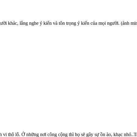
ời khác, lắng nghe ý kiến và tôn trọng ý kiến của mọi người. (ảnh mi
h vi thô lỗ. Ở những nơi công cộng thì họ sẽ gây sự ồn ào, khạc nhỏ..