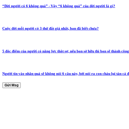
“Đời người có 6 không quá” - Vậy “6 không quá” của đời người là gì?
Cuộc đời mỗi người có 3 thứ đắt giá nhất, bạn đã biết chưa?
5 đặc điểm của người có năng lực thật sự, nếu bạn sở hữu thì bạn sẽ thành công
Người tin vào nhân quả sẽ không nói 6 câu này, bởi nói ra con cháu lụi tàn cả đ
Gửi Msg