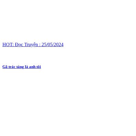
HOT: Đọc Truyện : 25/05/2024
Gã trác táng là anh tôi