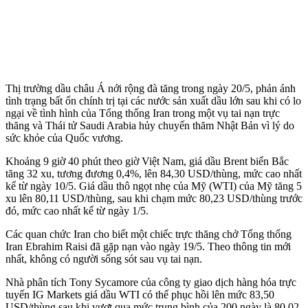
Thị trường dầu châu Á nới rộng đà tăng trong ngày 20/5, phản ánh
tình trạng bất ổn chính trị tại các nước sản xuất dầu lớn sau khi có lo
ngại về tình hình của Tổng thống Iran trong một vụ tai nạn trực
thăng và Thái tử Saudi Arabia hủy chuyến thăm Nhật Bản vì lý do
sức khỏe của Quốc vương.
Khoảng 9 giờ 40 phút theo giờ Việt Nam, giá dầu Brent biển Bắc
tăng 32 xu, tương đương 0,4%, lên 84,30 USD/thùng, mức cao nhất
kể từ ngày 10/5. Giá dầu thô ngọt nhẹ của Mỹ (WTI) của Mỹ tăng 5
xu lên 80,11 USD/thùng, sau khi chạm mức 80,23 USD/thùng trước
đó, mức cao nhất kể từ ngày 1/5.
Các quan chức Iran cho biết một chiếc trực thăng chở Tổng thống
Iran Ebrahim Raisi đã gặp nạn vào ngày 19/5. Theo thông tin mới
nhất, không có người sống sót sau vụ tai nạn.
Nhà phân tích Tony Sycamore của công ty giao dịch hàng hóa trực
tuyến IG Markets giá dầu WTI có thể phục hồi lên mức 83,50
USD/thùng sau khi vượt qua mức trung bình của 200 ngày là 80,02