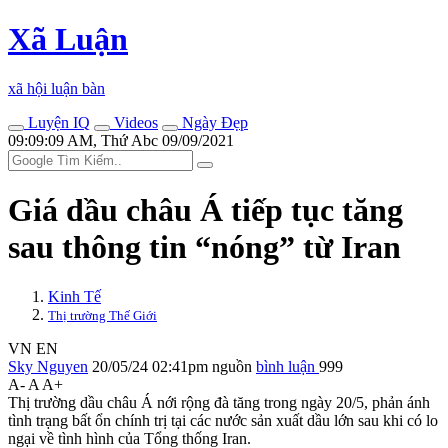
Xã Luận
xã hội luận bàn
Luyện IQ
Videos
Ngày Đẹp
09:09:09 AM, Thứ Abc 09/09/2021
Giá dầu châu Á tiếp tục tăng
sau thông tin “nóng” từ Iran
Kinh Tế
Thị trường Thế Giới
VN
EN
Sky Nguyen
20/05/24 02:41pm
nguồn
bình luận
999
A-
A
A+
Thị trường dầu châu Á nới rộng đà tăng trong ngày 20/5, phản ánh
tình trạng bất ổn chính trị tại các nước sản xuất dầu lớn sau khi có lo
ngại về tình hình của Tổng thống Iran.