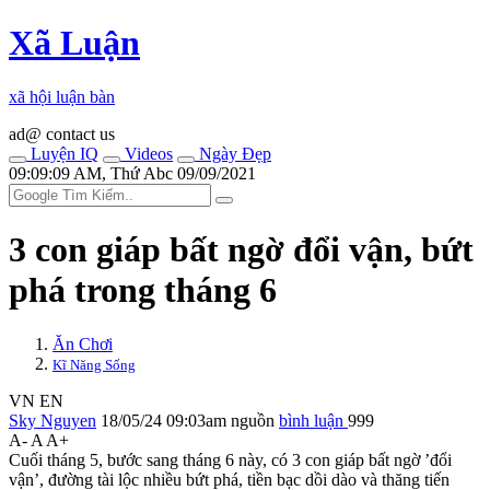
Xã Luận
xã hội luận bàn
ad@ contact us
Luyện IQ
Videos
Ngày Đẹp
09:09:09 AM, Thứ Abc 09/09/2021
3 con giáp bất ngờ đổi vận, bứt
phá trong tháng 6
Ăn Chơi
Kĩ Năng Sống
VN
EN
Sky Nguyen
18/05/24 09:03am
nguồn
bình luận
999
A-
A
A+
Cuối tháng 5, bước sang tháng 6 này, có 3 con giáp bất ngờ ’đổi
vận’, đường tài lộc nhiều bứt phá, tiền bạc dồi dào và thăng tiến