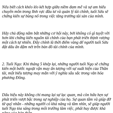
Nếu biết cách khéo léo kết hợp giữa niềm đam mê và sự am hiểu
chuyên môn trong lĩnh vực đầu tư và quản lý tài chính, tuổi Sửu sẽ
chứng kiến sự bùng nổ trong việc tăng trưởng tài sản của mình.
Hãy chủ động nắm bắt những cơ hội này, bởi không có gì tuyệt vời
hơn khi chứng kiến nguồn tài chính của bạn phát triển thịnh vượng
một cách tự nhiên. Đây chính là thời điểm vàng để người tuổi Sửu
đặt dấu ấn đậm nét trên bản đồ tài chính của mình.
2. Tuổi Ngọ: Khi tháng 5 khép lại, những người tuổi Ngọ sẽ chứng
kiến một bước ngoặt vận may ấn tượng với sự xuất hiện của Thần
tài, một biểu tượng may mắn với ý nghĩa sâu sắc trong văn hóa
phương Đông.
Dấu hiệu này không chỉ mang lại sự lạc quan, mà còn hứa hẹn sự
phát triển vượt bậc trong sự nghiệp của họ. Sự quan tâm và giúp đỡ
từ quý nhân - những người có khả năng và tầm nhìn, sẽ giúp người
tuổi Ngọ tỏa sáng trong môi trường làm việc, phát huy được khả
năng của bản thân.