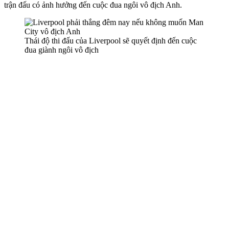
trận đấu có ảnh hưởng đến cuộc đua ngôi vô địch Anh.
Thái độ thi đấu của Liverpool sẽ quyết định đến cuộc
đua giành ngôi vô địch