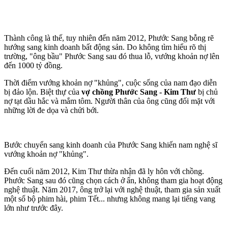
Thành công là thế, tuy nhiên đến năm 2012, Phước Sang bỗng rẽ
hướng sang kinh doanh bất động sản. Do không tìm hiểu rõ thị
trường, "ông bầu" Phước Sang sau đó thua lỗ, vướng khoản nợ lên
đến 1000 tỷ đồng.
Thời điểm vướng khoản nợ "khủng", cuộc sống của nam đạo diễn
bị đảo lộn. Biệt thự của
vợ chồng Phước Sang - Kim Thư
bị chủ
nợ tạt dầu hắc và mắm tôm. Người thân của ông cũng đối mặt với
những lời đe dọa và chửi bới.
Bước chuyển sang kinh doanh của Phước Sang khiến nam nghệ sĩ
vướng khoản nợ "khủng".
Đến cuối năm 2012, Kim Thư thừa nhận đã ly hôn với chồng.
Phước Sang sau đó cũng chọn cách ở ẩn, không tham gia hoạt động
nghệ thuật. Năm 2017, ông trở lại với nghệ thuật, tham gia sản xuất
một số bộ phim hài, phim Tết... nhưng không mang lại tiếng vang
lớn như trước đây.