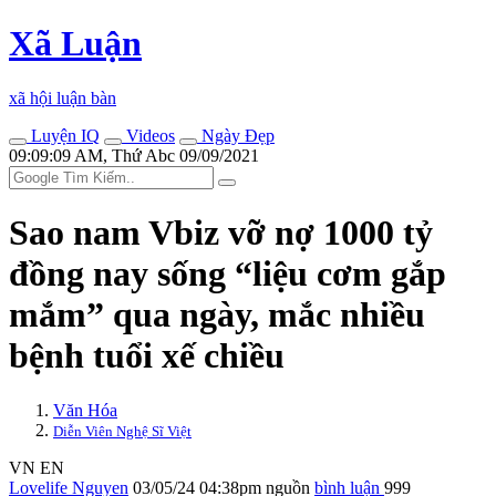
Xã Luận
xã hội luận bàn
Luyện IQ
Videos
Ngày Đẹp
09:09:09 AM, Thứ Abc 09/09/2021
Sao nam Vbiz vỡ nợ 1000 tỷ
đồng nay sống “liệu cơm gắp
mắm” qua ngày, mắc nhiều
bệnh tuổi xế chiều
Văn Hóa
Diễn Viên Nghệ Sĩ Việt
VN
EN
Lovelife Nguyen
03/05/24 04:38pm
nguồn
bình luận
999