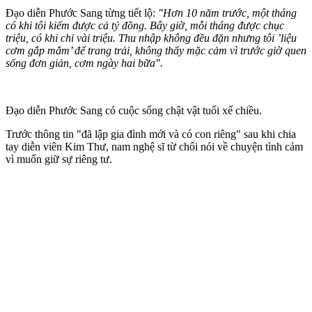
Đạo diễn Phước Sang từng tiết lộ:
"Hơn 10 năm trước, một tháng
có khi tôi kiếm được cả tỷ đồng. Bây giờ, mỗi tháng được chục
triệu, có khi chỉ vài triệu. Thu nhập không đều đặn nhưng tôi ’liệu
cơm gắp mắm’ để trang trải, không thấy mặc cảm vì trước giờ quen
sống đơn giản, cơm ngày hai bữa".
Đạo diễn Phước Sang có cuộc sống chật vật tuổi xế chiều.
Trước thông tin "đã lập gia đình mới và có con riêng" sau khi chia
tay diễn viên Kim Thư, nam nghệ sĩ từ chối nói về chu‌yện tìn‌h cảm
vì muốn giữ sự riêng tư.