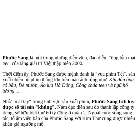
Phước Sang
là một trong những diễn viên, đạo diễn, "ông bầu mát
tay" của làng giải trí Việt thập niên 2000.
Thời điểm ấy, Phước Sang được mệnh danh là "vua phim Tết", sản
xuất nhiều bộ phim thắng lớn trên màn ảnh rộng như:
Khi đàn ông
có bầu, Đẻ mướn, Áo lụa Hà Đông, Công chúa teen và ngũ hổ
tướng,...
Nhờ "mát tay" trong lĩnh vực sản xuất phim,
Phước Sang tích lũy
được số tài sản "khủng".
Nam đạo diễn sau đó thành lập công ty
riêng, sở hữu biệt thự 60 tỷ đồng ở quận 2. Ngoài cuộc sống sung
túc, tổ ấm viên bản của Phước Sang với Kim Thư cũng được nhiều
khán giả ngưỡng mộ.