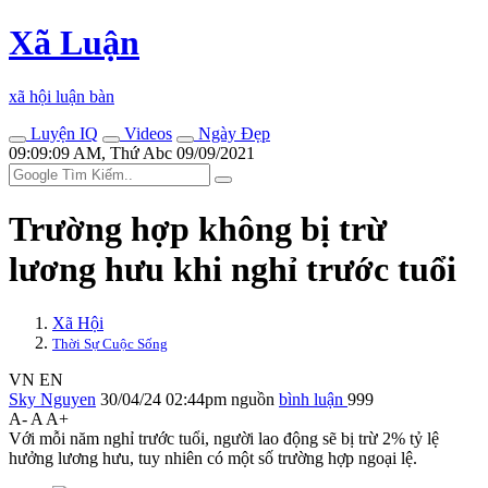
Xã Luận
xã hội luận bàn
Luyện IQ
Videos
Ngày Đẹp
09:09:09 AM, Thứ Abc 09/09/2021
Trường hợp không bị trừ
lương hưu khi nghỉ trước tuổi
Xã Hội
Thời Sự Cuộc Sống
VN
EN
Sky Nguyen
30/04/24 02:44pm
nguồn
bình luận
999
A-
A
A+
Với mỗi năm nghỉ trước tuổi, người lao động sẽ bị trừ 2% tỷ lệ
hưởng lương hưu, tuy nhiên có một số trường hợp ngoại lệ.