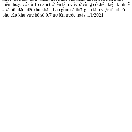
hiểm hoặc có đủ 15 năm trở lên làm việc ở vùng có điều kiện kinh tế
- xã hội đặc biệt khó khăn, bao gồm cả thời gian làm việc ở nơi có
phụ cấp khu vực hệ số 0,7 trở lên trước ngày 1/1/2021.