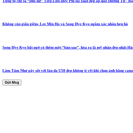
Từng bị chê là “phổ nữ” Tiểu Lưu Diệc Phi tái xuất đẹp áp đảo Dương Tử - B
Không còn giấu giếm, Lee Min Ho và Song Hye Kyo ngầm xác nhận hẹn hò
Song Hye Kyo bất ngờ có thêm một “bản sao”, hóa ra là mỹ nhân đẹp nhất H
Lâm Tâm Như gây sốt với làn da U50 đẹp không tì vết khi chụp ảnh bằng cam
Gửi Msg