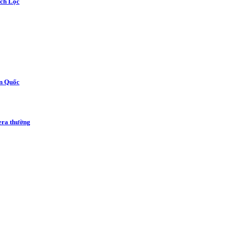
ạch Lộc
àn Quốc
era thường