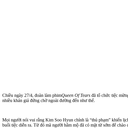
Chiều ngày 27/4, đoàn làm phim
Queen Of Tears
đã tổ chức tiệc mừn
nhiều khán giả đứng chờ ngoài đường đến như thế.
Mọi người nói vui rằng Kim Soo Hyun chính là “thủ phạm” khiến lịch t
buổi tiệc diễn ra. Từ đó mà người hâm mộ đã có mặt từ sớm để chào 