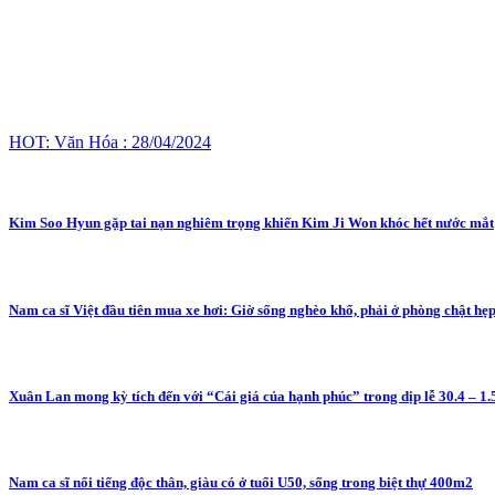
HOT: Văn Hóa : 28/04/2024
Kim Soo Hyun gặp tai nạn nghiêm trọng khiến Kim Ji Won khóc hết nước mắt
Nam ca sĩ Việt đầu tiên mua xe hơi: Giờ sống nghèo khổ, phải ở phòng chật hẹp
Xuân Lan mong kỳ tích đến với “Cái giá của hạnh phúc” trong dịp lễ 30.4 – 1.
Nam ca sĩ nổi tiếng độc thân, giàu có ở tuổi U50, sống trong biệt thự 400m2