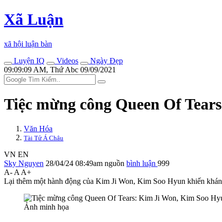
Xã Luận
xã hội luận bàn
Luyện IQ
Videos
Ngày Đẹp
09:09:09 AM, Thứ Abc 09/09/2021
Tiệc mừng công Queen Of Tears
Văn Hóa
Tài Tử Á Châu
VN
EN
Sky Nguyen
28/04/24 08:49am
nguồn
bình luận
999
A-
A
A+
Lại thêm một hành động của Kim Ji Won, Kim Soo Hyun khiến khán gi
Ảnh minh họa