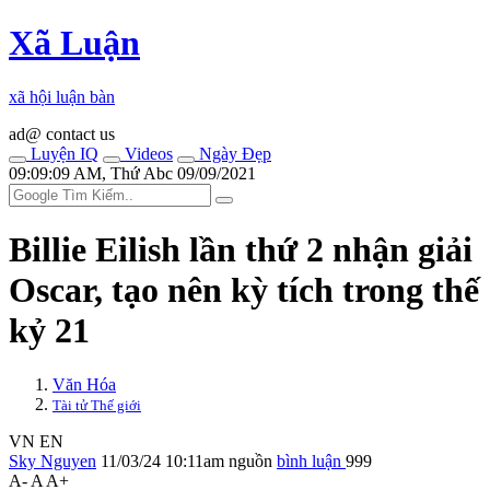
Xã Luận
xã hội luận bàn
ad@ contact us
Luyện IQ
Videos
Ngày Đẹp
09:09:09 AM, Thứ Abc 09/09/2021
Billie Eilish lần thứ 2 nhận giải
Oscar, tạo nên kỳ tích trong thế
kỷ 21
Văn Hóa
Tài tử Thế giới
VN
EN
Sky Nguyen
11/03/24 10:11am
nguồn
bình luận
999
A-
A
A+