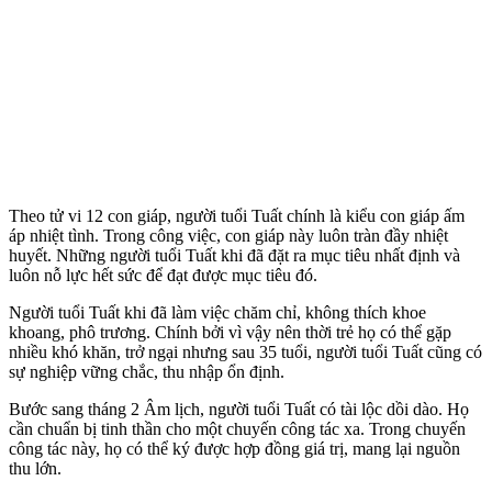
Theo tử vi 12 con giáp, người tuổi Tuất chính là kiểu con giáp ấm
áp nhiệt tình. Trong công việc, con giáp này luôn tràn đầy nhiệt
huyết. Những người tuổi Tuất khi đã đặt ra mục tiêu nhất định và
luôn nỗ lực hết sức để đạt được mục tiêu đó.
Người tuổi Tuất khi đã làm việc chăm chỉ, không thích khoe
khoang, phô trương. Chính bởi vì vậy nên thời trẻ họ có thể gặp
nhiều khó khăn, trở ngại nhưng sau 35 tuổi, người tuổi Tuất cũng có
sự nghiệp vững chắc, thu nhập ổn định.
Bước sang tháng 2 Âm lịch, người tuổi Tuất có tài lộc dồi dào. Họ
cần chuẩn bị tinh thần cho một chuyến công tác xa. Trong chuyến
công tác này, họ có thể ký được hợp đồng giá trị, mang lại nguồn
thu lớn.