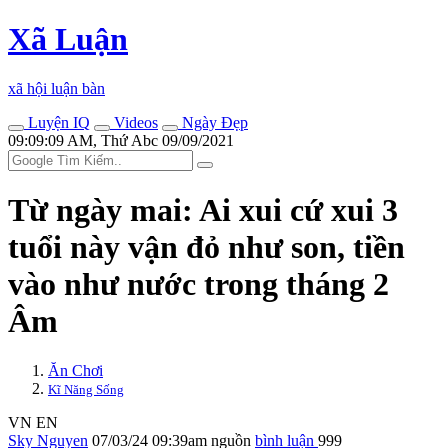
Xã Luận
xã hội luận bàn
Luyện IQ
Videos
Ngày Đẹp
09:09:09 AM, Thứ Abc 09/09/2021
Từ ngày mai: Ai xui cứ xui 3
tuổi này vận đỏ như son, tiền
vào như nước trong tháng 2
Âm
Ăn Chơi
Kĩ Năng Sống
VN
EN
Sky Nguyen
07/03/24 09:39am
nguồn
bình luận
999