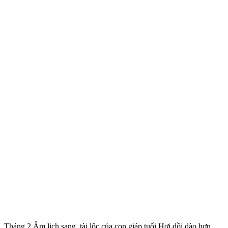
Tháng 2 Âm lịch sang, tài lộc của con giáp tuổi Hợi dồi dào hơn