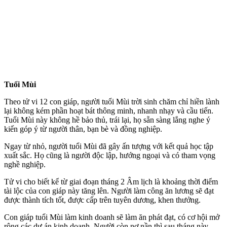
Tuổi Mùi
Theo tử vi 12 con giáp, người tuổi Mùi trời sinh chăm chỉ hiền lành
lại không kém phần hoạt bát thông minh, nhanh nhạy và cầu tiến.
Tuổi Mùi này không hề bảo thủ, trái lại, họ sẵn sàng lắng nghe ý
kiến góp ý từ người thân, bạn bè và đồng nghiệp.
Ngay từ nhỏ, người tuổi Mùi đã gây ấn tượng với kết quả học tập
xuất sắc. Họ cũng là người độc lập, hướng ngoại và có tham vọng
nghề nghiệp.
Tử vi cho biết kể từ giai đoạn tháng 2 Âm lịch là khoảng thời điểm
tài lộc của con giáp này tăng lên. Người làm công ăn lương sẽ đạt
được thành tích tốt, được cấp trên tuyên dương, khen thưởng.
Con giáp tuổi Mùi làm kinh doanh sẽ làm ăn phát đạt, có cơ hội mở
rộng các dự án kinh doanh. Người còn nợ nần thì sau tháng này