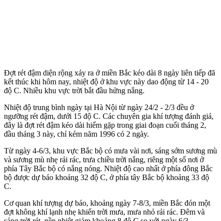
Đợt rét đậm diện rộng xảy ra ở miền Bắc kéo dài 8 ngày liên tiếp đã
kết thúc khi hôm nay, nhiệt độ ở khu vực này dao động từ 14 - 20
độ C. Nhiều khu vực trời bắt đầu hửng nắng.
Nhiệt độ trung bình ngày tại Hà Nội từ ngày 24/2 - 2/3 đều ở
ngưỡng rét đậm, dưới 15 độ C. Các chuyên gia khí tượng đánh giá,
đây là đợt rét đậm kéo dài hiếm gặp trong giai đoạn cuối tháng 2,
đầu tháng 3 này, chỉ kém năm 1996 có 2 ngày.
Từ ngày 4-6/3, khu vực Bắc bộ có mưa vài nơi, sáng sớm sương mù
và sương mù nhẹ rải rác, trưa chiều trời nắng, riêng một số nơi ở
phía Tây Bắc bộ có nắng nóng. Nhiệt độ cao nhất ở phía đông Bắc
bộ được dự báo khoảng 32 độ C, ở phía tây Bắc bộ khoảng 33 độ
C.
Cơ quan khí tượng dự báo, khoảng ngày 7-8/3, miền Bắc đón một
đợt không khí lạnh nhẹ khiến trời mưa, mưa nhỏ rải rác. Đêm và
sáng trời rét, nền nhiệt giảm khoảng 8 độ C so với ngày 6/3.