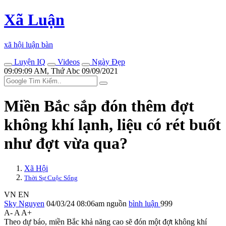
Xã Luận
xã hội luận bàn
Luyện IQ
Videos
Ngày Đẹp
09:09:09 AM, Thứ Abc 09/09/2021
Miền Bắc sắp đón thêm đợt
không khí lạnh, liệu có rét buốt
như đợt vừa qua?
Xã Hội
Thời Sự Cuộc Sống
VN
EN
Sky Nguyen
04/03/24 08:06am
nguồn
bình luận
999
A-
A
A+
Theo dự báo, miền Bắc khả năng cao sẽ đón một đợt không khí