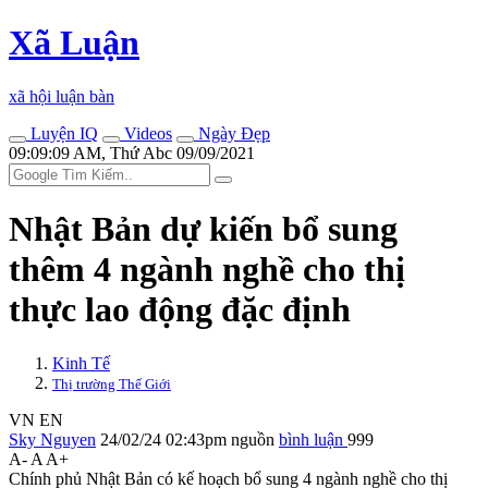
Xã Luận
xã hội luận bàn
Luyện IQ
Videos
Ngày Đẹp
09:09:09 AM, Thứ Abc 09/09/2021
Nhật Bản dự kiến bổ sung
thêm 4 ngành nghề cho thị
thực lao động đặc định
Kinh Tế
Thị trường Thế Giới
VN
EN
Sky Nguyen
24/02/24 02:43pm
nguồn
bình luận
999
A-
A
A+
Chính phủ Nhật Bản có kế hoạch bổ sung 4 ngành nghề cho thị