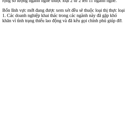
rộng số lượng ngành nghề thuộc loại 2 từ 2 lên 11 ngành nghề.
Bốn lĩnh vực mới đang được xem xét đều sẽ thuộc loại thị thực loại
1. Các doanh nghiệp khai thác trong các ngành này đã gặp khó
khăn vì tình trạng thiếu lao động và đã kêu gọi chính phủ giúp đỡ.