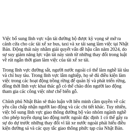
Việc bổ sung lĩnh vực vận tải đường bộ được kỳ vọng sẽ mở ra
cánh cửa cho các tài xế xe bus, taxi và xe tải sang làm việc tại Nhật
Bản. Động thái này nhằm giải quyết vấn đề hậu cần năm 2024, do
sự suy giảm năng lực vận tải nảy sinh từ những thay đổi trong luật
về rút ngắn thời gian làm việc của tài xế xe tải.
Trong lĩnh vực đường sắt, người nước ngoài có thể làm nghề lái tàu
và chỉ huy tàu. Trong lĩnh vực lâm nghiệp, họ sẽ đủ điều kiện làm
việc trong các hoạt động trồng rừng để quản lý và phát triển rừng,
đồng thời lĩnh vực khai thác gỗ có thể chào đón người lao động
tham gia các công việc như chế biến gỗ.
Chính phủ Nhật Bản sẽ thảo luận với liên minh cầm quyền về các
yêu cầu chấp nhận người lao động và các chi tiết khác. Tuy nhiên,
việc bổ sung lĩnh vực giao thông đường bộ vào nhóm ngành nghề
cho phép tuyển dụng lao động nước ngoài đặc định 1 có thể gây ra
sự do dự trước những thay đổi vì lái xe nước ngoài phải hiểu điều
kiện đường sá và các quy tắc giao thông phức tạp của Nhật Bản.