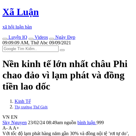
Xã Luận
xã hội luận bàn
Luyện IQ
Videos
Ngày Đẹp
09:09:09 AM, Thứ Abc 09/09/2021
Nền kinh tế lớn nhất châu Phi
chao đảo vì lạm phát và đồng
tiền lao dốc
Kinh Tế
Thị trường Thế Giới
VN
EN
Sky Nguyen
23/02/24 08:49am
nguồn
bình luận
999
A-
A
A+
Với tốc độ lạm phát hàng năm gần 30% và đồng nội tệ ’rơi tự do’,