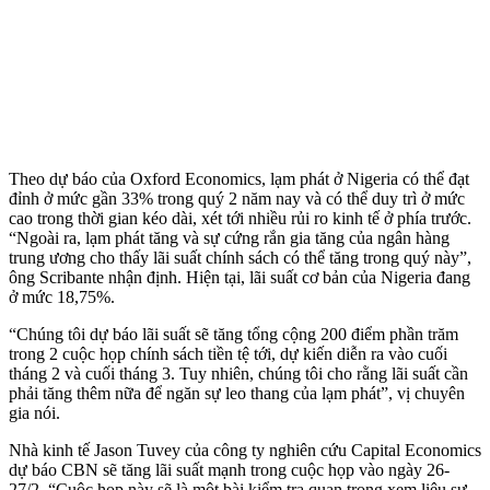
Theo dự báo của Oxford Economics, lạm phát ở Nigeria có thể đạt
đỉnh ở mức gần 33% trong quý 2 năm nay và có thể duy trì ở mức
cao trong thời gian kéo dài, xét tới nhiều rủi ro kinh tế ở phía trước.
“Ngoài ra, lạm phát tăng và sự cứng rắn gia tăng của ngân hàng
trung ương cho thấy lãi suất chính sách có thể tăng trong quý này”,
ông Scribante nhận định. Hiện tại, lãi suất cơ bản của Nigeria đang
ở mức 18,75%.
“Chúng tôi dự báo lãi suất sẽ tăng tổng cộng 200 điểm phần trăm
trong 2 cuộc họp chính sách tiền tệ tới, dự kiến diễn ra vào cuối
tháng 2 và cuối tháng 3. Tuy nhiên, chúng tôi cho rằng lãi suất cần
phải tăng thêm nữa để ngăn sự leo thang của lạm phát”, vị chuyên
gia nói.
Nhà kinh tế Jason Tuvey của công ty nghiên cứu Capital Economics
dự báo CBN sẽ tăng lãi suất mạnh trong cuộc họp vào ngày 26-
27/2. “Cuộc họp này sẽ là một bài kiểm tra quan trọng xem liệu sự