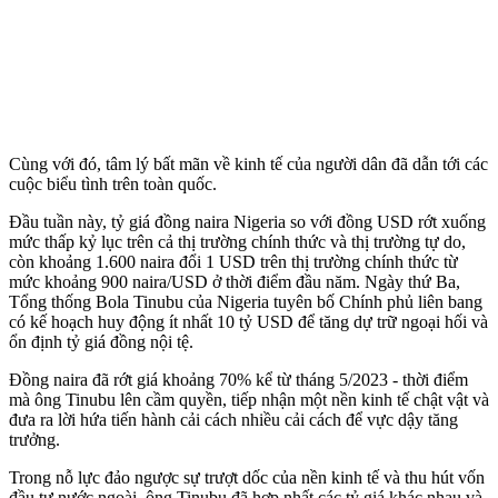
Cùng với đó, tâm lý bất mãn về kinh tế của người dân đã dẫn tới các
cuộc biểu tình trên toàn quốc.
Đầu tuần này, tỷ giá đồng naira Nigeria so với đồng USD rớt xuống
mức thấp kỷ lục trên cả thị trường chính thức và thị trường tự do,
còn khoảng 1.600 naira đổi 1 USD trên thị trường chính thức từ
mức khoảng 900 naira/USD ở thời điểm đầu năm. Ngày thứ Ba,
Tổng thống Bola Tinubu của Nigeria tuyên bố Chính phủ liên bang
có kế hoạch huy động ít nhất 10 tỷ USD để tăng dự trữ ngoại hối và
ổn định tỷ giá đồng nội tệ.
Đồng naira đã rớt giá khoảng 70% kể từ tháng 5/2023 - thời điểm
mà ông Tinubu lên cầm quyền, tiếp nhận một nền kinh tế chật vật và
đưa ra lời hứa tiến hành cải cách nhiều cải cách để vực dậy tăng
trưởng.
Trong nỗ lực đảo ngược sự trượt dốc của nền kinh tế và thu hút vốn
đầu tư nước ngoài, ông Tinubu đã hợp nhất các tỷ giá khác nhau và