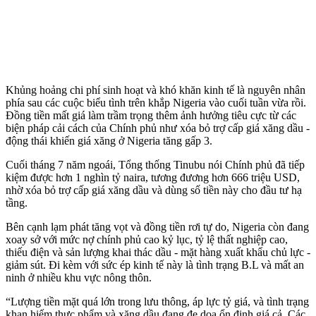
Khủng hoảng chi phí sinh hoạt và khó khăn kinh tế là nguyên nhân
phía sau các cuộc biểu tình trên khắp Nigeria vào cuối tuần vừa rồi.
Đồng tiền mất giá làm trầm trọng thêm ảnh hưởng tiêu cực từ các
biện pháp cải cách của Chính phủ như xóa bỏ trợ cấp giá xăng dầu -
động thái khiến giá xăng ở Nigeria tăng gấp 3.
Cuối tháng 7 năm ngoái, Tổng thống Tinubu nói Chính phủ đã tiếp
kiệm được hơn 1 nghìn tỷ naira, tương đương hơn 666 triệu USD,
nhờ xóa bỏ trợ cấp giá xăng dầu và dùng số tiền này cho đầu tư hạ
tầng.
Bên cạnh lạm phát tăng vọt và đồng tiền rơi tự do, Nigeria còn đang
xoay sở với mức nợ chính phủ cao kỷ lục, tỷ lệ thất nghiệp cao,
thiếu điện và sản lượng khai thác dầu - mặt hàng xuất khẩu chủ lực -
giảm sút. Đi kèm với sức ép kinh tế này là tình trạng B.L và mất an
ninh ở nhiều khu vực nông thôn.
“Lượng tiền mặt quá lớn trong lưu thông, áp lực tỷ giá, và tình trạng
khan hiếm thực phẩm và xăng dầu đang đe dọa ổn định giá cả. Các