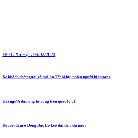
HOT: Xã Hội : 09/02/2024
Xe khách chở người về quê ăn Tết bị lật, nhiều người bị thương
Hai người đàn ông tử vong trên quốc lộ 51
Đợt rét đậm ở Đông Bắc Bộ kéo dài đến khi nào?