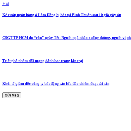
Hot
Kẻ cướp ngân hàng ở Lâm Đồng bị bắt tại Bình Thuận sau 10 giờ gây án
CSGT TP HCM đo “cồn” ngày Tết: Người ngã nhào xuống đường, người vi 
Triệt phá nhóm đối tượng đánh bạc trong lán trại
Khởi tố giám đốc công ty bất động sản lừa đảo chiếm đoạt tài sản
Gửi Msg