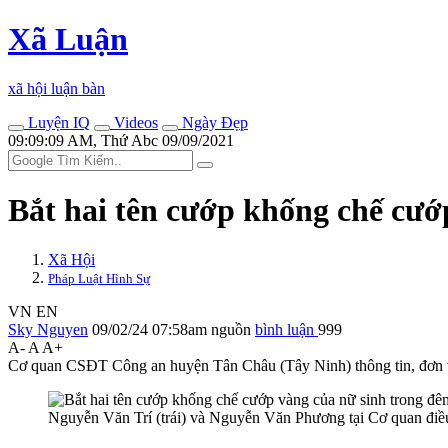
Xã Luận
xã hội luận bàn
Luyện IQ
Videos
Ngày Đẹp
09:09:09 AM, Thứ Abc 09/09/2021
Bắt hai tên cướp khống chế cướ
Xã Hội
Pháp Luật Hình Sự
VN
EN
Sky Nguyen
09/02/24 07:58am
nguồn
bình luận
999
A-
A
A+
Cơ quan CSĐT Công an huyện Tân Châu (Tây Ninh) thông tin, đơn vị 
Nguyễn Văn Trí (trái) và Nguyễn Văn Phương tại Cơ quan điều