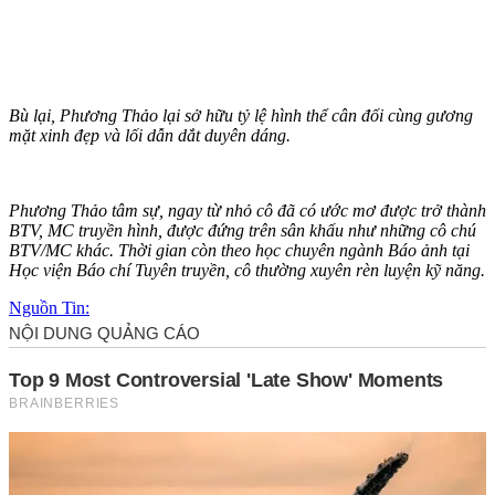
Bù lại, Phương Thảo lại sở hữu tỷ lệ hình thể cân đối cùng gương
mặt xinh đẹp và lối dẫn dắt duyên dáng.
Phương Thảo tâm sự, ngay từ nhỏ cô đã có ước mơ được trở thành
BTV, MC truyền hình, được đứng trên sân khấu như những cô chú
BTV/MC khác. Thời gian còn theo học chuyên ngành Báo ảnh tại
Học viện Báo chí Tuyên truyền, cô thường xuyên rèn luyện kỹ năng.
Nguồn Tin: