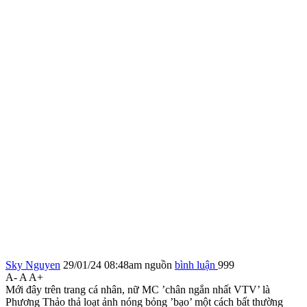
Sky Nguyen
29/01/24 08:48am
nguồn
bình luận
999
A-
A
A+
Mới đây trên trang cá nhân, nữ MC ’chân ngắn nhất VTV’ là
Phương Thảo thả loạt ảnh nóng bỏng ’bạo’ một cách bất thường