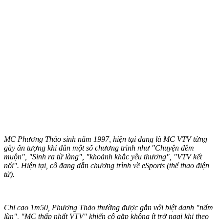
MC Phương Thảo sinh năm 1997, hiện tại đang là MC VTV từng
gây ấn tượng khi dẫn một số chương trình như "Chuyện đêm
muộn", "Sinh ra từ làng", "khoảnh khắc yêu thương", "VTV kết
nối". Hiện tại, cô đang dẫn chương trình về eSports (thể thao điện
tử).
Chỉ cao 1m50, Phương Thảo thường được gắn với biệt danh "nấm
lùn", "MC thấp nhất VTV" khiến cô gặp không ít trở ngại khi theo