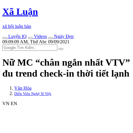
Xã Luận
xã hội luận bàn
Luyện IQ
Videos
Ngày Đẹp
09:09:09 AM, Thứ Abc 09/09/2021
Nữ MC “chân ngắn nhất VTV”
đu trend check-in thời tiết lạnh
Văn Hóa
Diễn Viên Nghệ Sĩ Việt
VN
EN