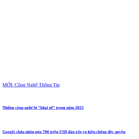
MỚI: Công Nghệ Thông Tin
Những công nghệ bị “khai tử” trong năm 2023
Google chấp nhận nộp 700 triệu USD dàn xếp vụ kiện chống độc quyền