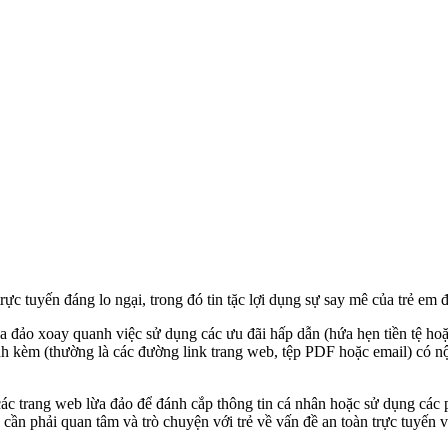
c tuyến đáng lo ngại, trong đó tin tặc lợi dụng sự say mê của trẻ em đối
ừa đảo xoay quanh việc sử dụng các ưu đãi hấp dẫn (hứa hẹn tiền tệ hoặ
ính kèm (thường là các đường link trang web, tệp PDF hoặc email) có n
c trang web lừa đảo để đánh cắp thông tin cá nhân hoặc sử dụng các p
ần phải quan tâm và trò chuyện với trẻ về vấn đề an toàn trực tuyến v