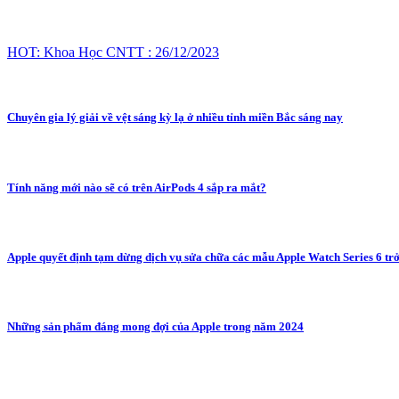
HOT: Khoa Học CNTT : 26/12/2023
Chuyên gia lý giải về vệt sáng kỳ lạ ở nhiều tỉnh miền Bắc sáng nay
Tính năng mới nào sẽ có trên AirPods 4 sắp ra mắt?
Apple quyết định tạm dừng dịch vụ sửa chữa các mẫu Apple Watch Series 6 trở
Những sản phẩm đáng mong đợi của Apple trong năm 2024