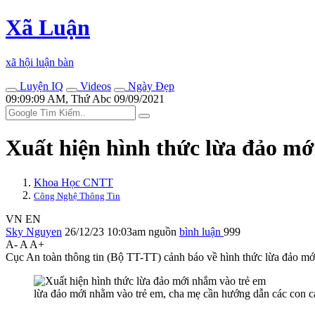
Xã Luận
xã hội luận bàn
Luyện IQ
Videos
Ngày Đẹp
09:09:09 AM, Thứ Abc 09/09/2021
Xuất hiện hình thức lừa đảo mớ
Khoa Học CNTT
Công Nghệ Thông Tin
VN
EN
Sky Nguyen
26/12/23 10:03am
nguồn
bình luận
999
A-
A
A+
Cục An toàn thông tin (Bộ TT-TT) cảnh báo về hình thức lừa đảo mới
lừa đảo mới nhằm vào trẻ em, cha mẹ cần hướng dẫn các con c