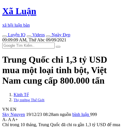
Xã Luận
xã hội luận bàn
Luyện IQ
Videos
Ngày Đẹp
09:09:09 AM, Thứ Abc 09/09/2021
Trung Quốc chi 1,3 tỷ USD
mua một loại tinh bột, Việt
Nam cung cấp 800.000 tấn
Kinh Tế
Thị trường Thế Giới
VN
EN
Sky Nguyen
19/12/23 08:28am
nguồn
bình luận
999
A-
A
A+
Chỉ trong 10 tháng, Trung Quốc đã chi ra gần 1,3 tỷ USD để mua