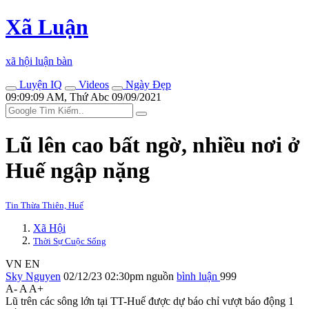
Xã Luận
xã hội luận bàn
Luyện IQ
Videos
Ngày Đẹp
09:09:09 AM, Thứ Abc 09/09/2021
Lũ lên cao bất ngờ, nhiều nơi ở
Huế ngập nặng
Tin Thừa Thiên, Huế
Xã Hội
Thời Sự Cuộc Sống
VN
EN
Sky Nguyen
02/12/23 02:30pm
nguồn
bình luận
999
A-
A
A+
Lũ trên các sông lớn tại TT-Huế được dự báo chỉ vượt báo động 1