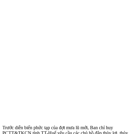
Trước diễn biến phức tạp của đợt mưa lũ mới, Ban chỉ huy
PCTT&TKCN tỉnh TT-Huế yêu cầu các chủ hồ đập thủy lợi, thủy