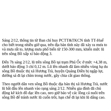
Sáng 2/12, thông tin từ Ban chỉ huy PCTT&TKCN tỉnh TT-Huế
cho biết trong nhiều giờ qua, trên địa bàn tỉnh này đã xảy ra mưa to
và mưa rất to, lượng mưa phổ biến từ 150-300 mm, khiến mức lũ
trên sông Bồ xấp xỉ báo động 3.
Đến 7h sáng 2/12, lũ trên sông Bồ tại trạm Phú Ốc ở mức +4,38 m,
dưới báo động 3 chỉ 0,12 m. Lũ lên nhanh đã làm nhiều vùng hạ du
sông Bồ thuộc thị xã Hương Trà, huyện Quảng Điền bị ngập lụt,
đường sá đi lại chìm trong nước, gây chia cắt giao thông.
Theo người dân ven sông Bồ thu‌ộc đị‌a bàn thị xã Hương Trà, nước
lũ bắt đầu lên nhanh vào rạng sáng 2/12. Nhiều gia đình đã chủ
động kê kích đồ đạc lên cao, neo giữ bảo vệ các lồng cá nuôi trên
sông Bồ để tránh nước lũ cuốn trôi, hạn chế đi lại khi lũ dâng cao.