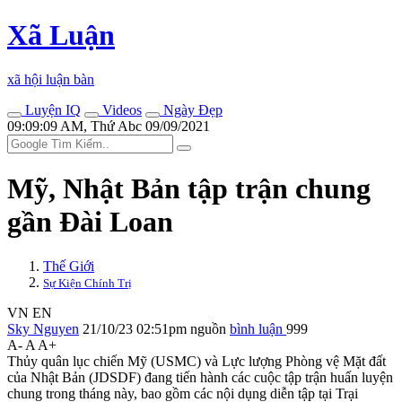
Xã Luận
xã hội luận bàn
Luyện IQ
Videos
Ngày Đẹp
09:09:09 AM, Thứ Abc 09/09/2021
Mỹ, Nhật Bản tập trận chung
gần Đài Loan
Thế Giới
Sự Kiện Chính Trị
VN
EN
Sky Nguyen
21/10/23 02:51pm
nguồn
bình luận
999
A-
A
A+
Thủy quân lục chiến Mỹ (USMC) và Lực lượng Phòng vệ Mặt đất
của Nhật Bản (JDSDF) đang tiến hành các cuộc tập trận huấn luyện
chung trong tháng này, bao gồm các nội dụng diễn tập tại Trại