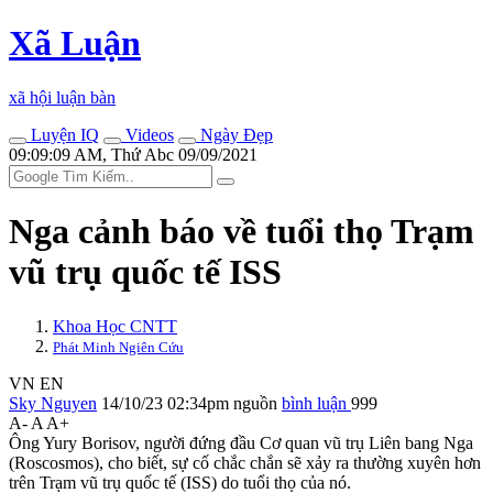
Xã Luận
xã hội luận bàn
Luyện IQ
Videos
Ngày Đẹp
09:09:09 AM, Thứ Abc 09/09/2021
Nga cảnh báo về tuổi thọ Trạm
vũ trụ quốc tế ISS
Khoa Học CNTT
Phát Minh Ngiên Cứu
VN
EN
Sky Nguyen
14/10/23 02:34pm
nguồn
bình luận
999
A-
A
A+
Ông Yury Borisov, người đứng đầu Cơ quan vũ trụ Liên bang Nga
(Roscosmos), cho biết, sự cố chắc chắn sẽ xảy ra thường xuyên hơn
trên Trạm vũ trụ quốc tế (ISS) do tuổi thọ của nó.