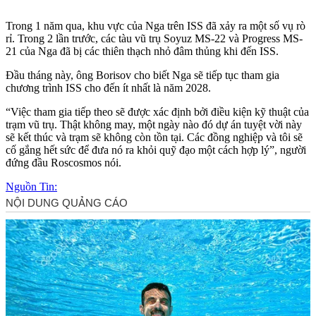
Trong 1 năm qua, khu vực của Nga trên ISS đã xảy ra một số vụ rò
rỉ. Trong 2 lần trước, các tàu vũ trụ Soyuz MS-22 và Progress MS-
21 của Nga đã bị các thiên thạch nhỏ đâm thủng khi đến ISS.
Đầu tháng này, ông Borisov cho biết Nga sẽ tiếp tục tham gia
chương trình ISS cho đến ít nhất là năm 2028.
“Việc tham gia tiếp theo sẽ được xác định bởi điều kiện kỹ thuật của
trạm vũ trụ. Thật không may, một ngày nào đó dự án tuyệt vời này
sẽ kết thúc và trạm sẽ không còn tồn tại. Các đồng nghiệp và tôi sẽ
cố gắng hết sức để đưa nó ra khỏi quỹ đạo một cách hợp lý”, người
đứng đầu Roscosmos nói.
Nguồn Tin: