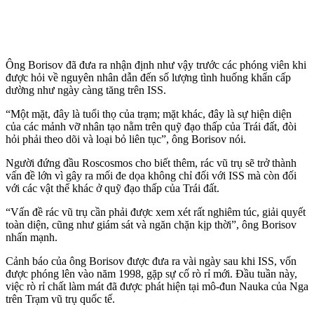
Ông Borisov đã đưa ra nhận định như vậy trước các phóng viên khi
được hỏi về nguyên nhân dẫn đến số lượng tình huống khẩn cấp
dường như ngày càng tăng trên ISS.
“Một mặt, đây là tuổi thọ của trạm; mặt khác, đây là sự hiện diện
của các mảnh vỡ nhân tạo nằm trên quỹ đạo thấp của Trái đất, đòi
hỏi phải theo dõi và loại bỏ liên tục”, ông Borisov nói.
Người đứng đầu Roscosmos cho biết thêm, rác vũ trụ sẽ trở thành
vấn đề lớn vì gây ra mối đe dọa không chỉ đối với ISS mà còn đối
với các vật thể khác ở quỹ đạo thấp của Trái đất.
“Vấn đề rác vũ trụ cần phải được xem xét rất nghiêm túc, giải quyết
toàn diện, cũng như giám sát và ngăn chặn kịp thời”, ông Borisov
nhấn mạnh.
Cảnh báo của ông Borisov được đưa ra vài ngày sau khi ISS, vốn
được phóng lên vào năm 1998, gặp sự cố rò rỉ mới. Đầu tuần này,
việc rò rỉ chất làm mát đã được phát hiện tại mô-đun Nauka của Nga
trên Trạm vũ trụ quốc tế.