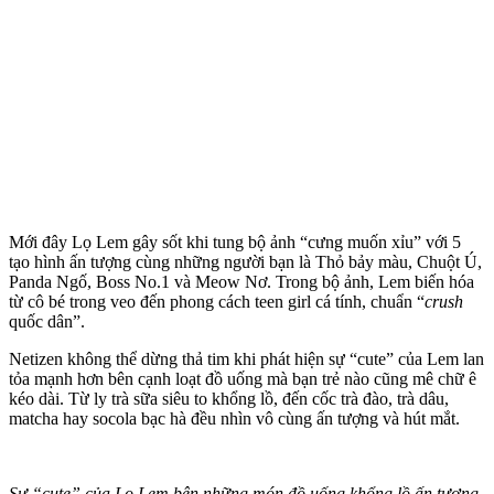
Mới đây Lọ Lem gây sốt khi tung bộ ảnh “cưng muốn xỉu” với 5
tạo hình ấn tượng cùng những người bạn là Thỏ bảy màu, Chuột Ú,
Panda Ngố, Boss No.1 và Meow Nơ. Trong bộ ảnh, Lem biến hóa
từ cô bé trong veo đến phong cách teen girl cá tính, chuẩn “
crush
quốc dân”.
Netizen không thể dừng thả tim khi phát hiện sự “cute” của Lem lan
tỏa mạnh hơn bên cạnh loạt đồ uống mà bạn trẻ nào cũng mê chữ ê
kéo dài. Từ ly trà sữa siêu to khổng lồ, đến cốc trà đào, trà dâu,
matcha hay socola bạc hà đều nhìn vô cùng ấn tượng và hút mắt.
Sự “cute” của Lọ Lem bên những món đồ uống khổng lồ ấn tượng.