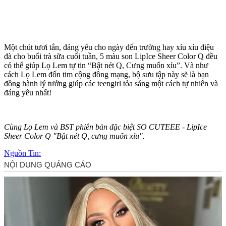
Một chút tươi tắn, đáng yêu cho ngày đến trường hay xíu xíu điệu
đà cho buổi trà sữa cuối tuần, 5 màu son LipIce Sheer Color Q đều
có thể giúp Lọ Lem tự tin “Bật nét Q, Cưng muốn xỉu”. Và như
cách Lọ Lem đốn tim cộng đồng mạng, bộ sưu tập này sẽ là bạn
đồng hành lý tưởng giúp các teengirl tỏa sáng một cách tự nhiên và
đáng yêu nhất!
Cùng Lọ Lem và BST phiên bản đặc biệt SO CUTEEE - LipIce
Sheer Color Q "Bật nét Q, cưng muốn xỉu".
Nguồn Tin: