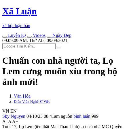
Xã Luận
xã hội luận bàn
Luyện IQ
Videos
Ngày Đẹp
09:09:09 AM, Thứ Abc 09/09/2021
Chuẩn con nhà người ta, Lọ
Lem cưng muốn xỉu trong bộ
ảnh mới!
Văn Hóa
Diễn Viên Nghệ Sĩ Việt
VN
EN
Sky Nguyen
04/10/23 08:41am
nguồn
bình luận
999
A-
A
A+
Tuổi 17, Lọ Lem (tên thật Mai Thảo Linh) - cô cả nhà MC Quyền