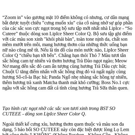
“Zoom in” vào gương mặt 10 điểm không có nhưng, cư dân mạng
bắt được tuyệt chiêu "cưng muốn xỉu" của cô nàng nhờ sự góp phần
của các sắc son cực ngọt trong bộ sưu tập mới nhất nhà LipIce - “So
Cuteee” thuộc dòng son LipIce Sheer Color Q. Bộ sưu tập ghi điểm
với các màu son xinh "khỏi phải bàn", toàn tone nịnh da, chất son
mềm mướt trên môi, mang hương thơm của những thức uống bạn
nữ nào cũng mê tít. Nếu là tín đồ của món nước nào, LipIce Sheer
Color Q “chiều bạn tới bến”. Chẳng hạn thỏi Thỏ 7 Màu tươi tắn
sắc hồng cam tự nhiên và thơm hương Trà Đào ngọt ngào; Meow
Nơ mang đến sắc đỏ cam ấn tượng cùng hương Trà Dâu cực hút;
Chuột Ú tăng điểm nhấn với sắc hồng ửng đỏ và ngất ngây cùng
hương Sô-cô-la Bạc hà; Panda Ngố nhẹ nhàng sắc hồng tự nhiên,
thêm hương trà xanh Matcha thanh mát khó cưỡng; Boss No.1 cực
ngầu với sắc hồng cam đất cá tính cùng hương Trà Sữa thân quen.
Tạo hình cực ngọt nhờ các sắc son tươi xinh trong BST SO
CUTEEE - dòng son LipIce Sheer Color Q.
Ngoài thiết kế cưng xỉu, hương thơm quen thuộc và màu son đa
dạng, 5 bảo bối SO CUTEEE này còn đặc biệt được lòng Lọ Lem
bởi công thức 5 KHÔNG (Không Paraben - Không Cồn - Không