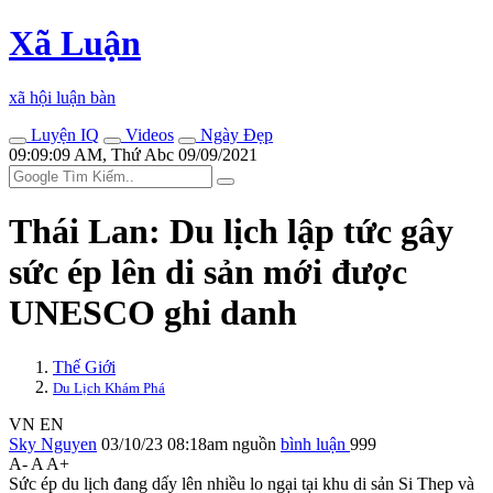
Xã Luận
xã hội luận bàn
Luyện IQ
Videos
Ngày Đẹp
09:09:09 AM, Thứ Abc 09/09/2021
Thái Lan: Du lịch lập tức gây
sức ép lên di sản mới được
UNESCO ghi danh
Thế Giới
Du Lịch Khám Phá
VN
EN
Sky Nguyen
03/10/23 08:18am
nguồn
bình luận
999
A-
A
A+
Sức ép du lịch đang dấy lên nhiều lo ngại tại khu di sản Si Thep và