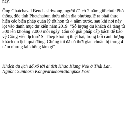
này.
Ông Chatchaval Benchasiriwong, người đã có 2 năm giữ chức Phó
thống đốc tỉnh Phetchabun thừa nhận địa phương lẽ ra phải thực
hiện các biện pháp quản lý tốt hơn từ 4 năm trước, sau khi nơi này
lọt vào danh mục dự kiến năm 2019. “Số lượng du khách đã tăng từ
300 lên khoảng 7.000 mỗi ngày. Cần có giải pháp cấp bách để bảo
vệ Công viên lịch sử Si Thep khỏi bị thiệt hại, trong bối cảnh lượng
khách du lịch quá đông. Chúng tôi đã có thời gian chuẩn bị trong 4
năm nhưng lại không làm gì”.
Khách du lịch đổ xô tới di tích Khao Klang Nok ở Thái Lan.
Nguồn: Sunthorn Kongvarakhom/Bangkok Post