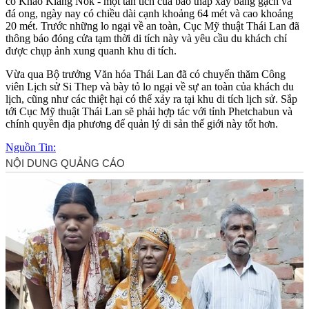
cổ Khao Klang Nok - một tàn tích của bảo tháp xây bằng gạch và
đá ong, ngày nay có chiều dài cạnh khoảng 64 mét và cao khoảng
20 mét. Trước những lo ngại về an toàn, Cục Mỹ thuật Thái Lan đã
thông báo đóng cửa tạm thời di tích này và yêu cầu du khách chỉ
được chụp ảnh xung quanh khu di tích.
Vừa qua Bộ trưởng Văn hóa Thái Lan đã có chuyến thăm Công
viên Lịch sử Si Thep và bày tỏ lo ngại về sự an toàn của khách du
lịch, cũng như các thiệt hại có thể xảy ra tại khu di tích lịch sử. Sắp
tới Cục Mỹ thuật Thái Lan sẽ phải hợp tác với tỉnh Phetchabun và
chính quyền địa phương để quản lý di sản thế giới này tốt hơn.
Nguồn Tin: