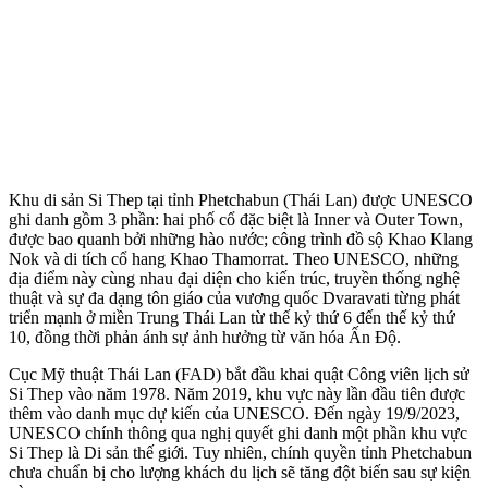
Khu di sản Si Thep tại tỉnh Phetchabun (Thái Lan) được UNESCO
ghi danh gồm 3 phần: hai phố cổ đặc biệt là Inner và Outer Town,
được bao quanh bởi những hào nước; công trình đồ sộ Khao Klang
Nok và di tích cổ hang Khao Thamorrat. Theo UNESCO, những
địa điểm này cùng nhau đại diện cho kiến trúc, truyền thống nghệ
thuật và sự đa dạng tôn giáo của vương quốc Dvaravati từng phát
triển mạnh ở miền Trung Thái Lan từ thế kỷ thứ 6 đến thế kỷ thứ
10, đồng thời phản ánh sự ảnh hưởng từ văn hóa Ấn Độ.
Cục Mỹ thuật Thái Lan (FAD) bắt đầu khai quật Công viên lịch sử
Si Thep vào năm 1978. Năm 2019, khu vực này lần đầu tiên được
thêm vào danh mục dự kiến của UNESCO. Đến ngày 19/9/2023,
UNESCO chính thông qua nghị quyết ghi danh một phần khu vực
Si Thep là Di sản thế giới. Tuy nhiên, chính quyền tỉnh Phetchabun
chưa chuẩn bị cho lượng khách du lịch sẽ tăng đột biến sau sự kiện