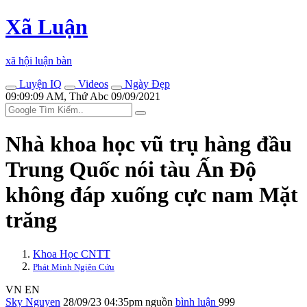
Xã Luận
xã hội luận bàn
Luyện IQ
Videos
Ngày Đẹp
09:09:09 AM, Thứ Abc 09/09/2021
Nhà khoa học vũ trụ hàng đầu
Trung Quốc nói tàu Ấn Độ
không đáp xuống cực nam Mặt
trăng
Khoa Học CNTT
Phát Minh Ngiên Cứu
VN
EN
Sky Nguyen
28/09/23 04:35pm
nguồn
bình luận
999