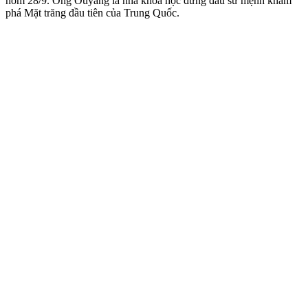
hôm 28/9. Ông Ouyang là nhà khoa học đứng đầu sứ mệnh khám
phá Mặt trăng đầu tiên của Trung Quốc.