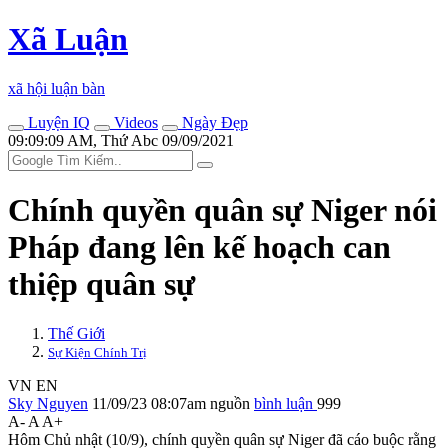
Xã Luận
xã hội luận bàn
Luyện IQ
Videos
Ngày Đẹp
09:09:09 AM, Thứ Abc 09/09/2021
Chính quyền quân sự Niger nói
Pháp đang lên kế hoạch can
thiệp quân sự
Thế Giới
Sự Kiện Chính Trị
VN
EN
Sky Nguyen
11/09/23 08:07am
nguồn
bình luận
999
A-
A
A+
Hôm Chủ nhật (10/9), chính quyền quân sự Niger đã cáo buộc rằng