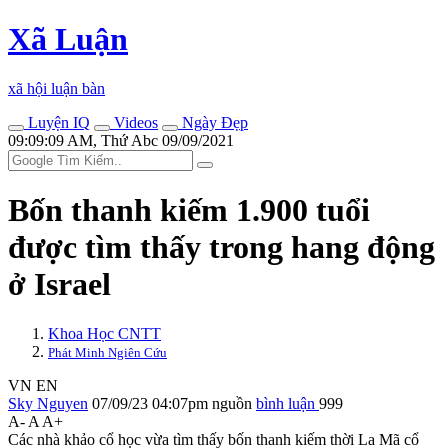
Xã Luận
xã hội luận bàn
Luyện IQ
Videos
Ngày Đẹp
09:09:09 AM, Thứ Abc 09/09/2021
Bốn thanh kiếm 1.900 tuổi
được tìm thấy trong hang động
ở Israel
Khoa Học CNTT
Phát Minh Ngiên Cứu
VN
EN
Sky Nguyen
07/09/23 04:07pm
nguồn
bình luận
999
A-
A
A+
Các nhà khảo cổ học vừa tìm thấy bốn thanh kiếm thời La Mã cổ