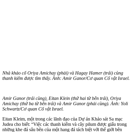
Nhà khảo cổ Oriya Amichay (phải) và Hagay Hamer (trái) cùng
thanh kiếm được tìm thấy. Ảnh: Amir Ganor/Cơ quan Cổ vật Israel.
Amir Ganor (trái cùng), Eitan Klein (thứ hai từ bên trái), Oriya
Amichay (thứ ba từ bên trái) và Amir Ganor (phải cùng). Ảnh: Yoli
Schwartz/Cơ quan Cổ vật Israel.
Eitan Kleim, một trong các lãnh đạo của Dự án Khảo sát Sa mạc
Judea cho biết: “Việc các thanh kiếm và cây pilum được giấu trong
những khe đá sâu bên của một hang đá tách biệt với thế giới bên