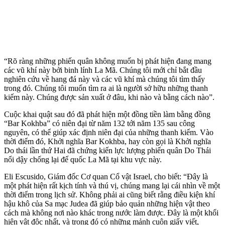
“Rõ ràng những phiến quân không muốn bị phát hiện đang mang
các vũ khí này bởi binh lính La Mã. Chúng tôi mới chỉ bắt đầu
nghiên cứu về hang đá này và các vũ khí mà chúng tôi tìm thấy
trong đó. Chúng tôi muốn tìm ra ai là người sở hữu những thanh
kiếm này. Chúng được sản xuất ở đâu, khi nào và bằng cách nào”.
Cuộc khai quật sau đó đã phát hiện một đồng tiền làm bằng đồng
“Bar Kokhba” có niên đại từ năm 132 tới năm 135 sau công
nguyên, có thể giúp xác định niên đại của những thanh kiếm. Vào
thời điểm đó, Khởi nghĩa Bar Kokhba, hay còn gọi là Khởi nghĩa
Do thái lần thứ Hai đã chứng kiến lực lượng phiến quân Do Thái
nổi dậy chống lại đế quốc La Mã tại khu vực này.
Eli Escusido, Giám đốc Cơ quan Cổ vật Israel, cho biết: “Đây là
một phát hiện rất kịch tính và thú vị, chúng mang lại cái nhìn về một
thời điểm trong lịch sử. Không phải ai cũng biết rằng điều kiện khí
hậu khô của Sa mạc Judea đã giúp bảo quản những hiện vật theo
cách mà không nơi nào khác trong nước làm được. Đây là một khối
hiện vật độc nhất, và trong đó có những mảnh cuộn giấy viết,