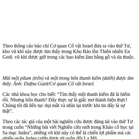
Theo thông cáo báo chí Cơ quan Cổ vật Israel đưa ra vào thứ Tư,
kho vũ khí này được tìm thấy trong Khu Bảo tồn Thiên nhiên En
Gedi. vũ khí được giữ trong các bao kiếm làm bằng gỗ và da thuộc.
Mũi một pilum (trên) và một trong bốn thanh kiếm (dưới) được tìm
thấy. Ảnh: Dafna Gazit/Cơ quan Cổ vật Israel.
Các nhà khoa học cho biết: “Tìm thấy một thanh kiếm đã là hiếm
rồi. Nhưng bốn thanh? Đây thực sự là giấc mơ thành hiện thực!
Chúng tôi đã liên tục dụi mắt và nhìn lại trước khi tin đây là sự
thật”.
Theo các tác giả của một bài nghiên cứu được đăng tải vào thứ Tư
trong cuốn “Những bài viết Nghiên cứu mới trong Khảo cổ học tại
Sa mạc Judea”, những vũ khí này có thể là chiến lợi phẩm mà các
phiến quân Judea cướp được từ quân đội La Mã.